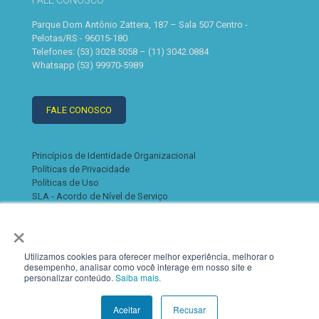
FALE CONOSCO
Parque Dom Antônio Zattera, 187 – Sala 507 Centro -
Pelotas/RS - 96015-180
Telefones: (53) 3028.5058 – (11) 3042.0884
Whatsapp (53) 99970-5989
FALE CONOSCO
Princípios de Identidade Organizacional
Políticas de Privacidade
Políticas de Uso
SLA - Acordo de Nível de Serviço
×
Utilizamos cookies para oferecer melhor experiência, melhorar o
desempenho, analisar como você interage em nosso site e
personalizar conteúdo.
Saiba mais.
© 2022 K2. Todos os direitos reservados
Aceitar
Recusar