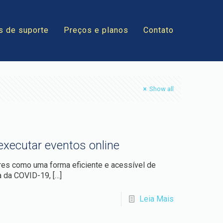
s de suporte
Preços e planos
Contato
Show all
executar eventos online
res como uma forma eficiente e acessível de
ia da COVID-19,
[…]
Leia Mais