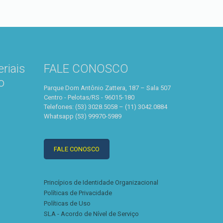
riais
FALE CONOSCO
o
Parque Dom Antônio Zattera, 187 – Sala 507
Centro - Pelotas/RS - 96015-180
Telefones: (53) 3028.5058 – (11) 3042.0884
Whatsapp (53) 99970-5989
FALE CONOSCO
Princípios de Identidade Organizacional
Políticas de Privacidade
Políticas de Uso
SLA - Acordo de Nível de Serviço