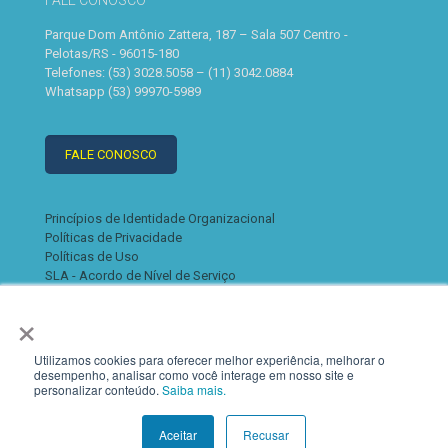
FALE CONOSCO
Parque Dom Antônio Zattera, 187 – Sala 507 Centro -
Pelotas/RS - 96015-180
Telefones: (53) 3028.5058 – (11) 3042.0884
Whatsapp (53) 99970-5989
FALE CONOSCO
Princípios de Identidade Organizacional
Políticas de Privacidade
Políticas de Uso
SLA - Acordo de Nível de Serviço
×
Utilizamos cookies para oferecer melhor experiência, melhorar o
desempenho, analisar como você interage em nosso site e
personalizar conteúdo.
Saiba mais.
© 2022 K2. Todos os direitos reservados
Aceitar
Recusar