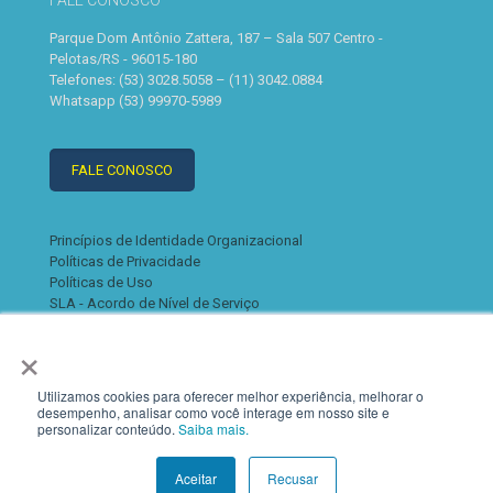
FALE CONOSCO
Parque Dom Antônio Zattera, 187 – Sala 507 Centro -
Pelotas/RS - 96015-180
Telefones: (53) 3028.5058 – (11) 3042.0884
Whatsapp (53) 99970-5989
FALE CONOSCO
Princípios de Identidade Organizacional
Políticas de Privacidade
Políticas de Uso
SLA - Acordo de Nível de Serviço
×
Utilizamos cookies para oferecer melhor experiência, melhorar o
desempenho, analisar como você interage em nosso site e
personalizar conteúdo.
Saiba mais.
© 2022 K2. Todos os direitos reservados
Aceitar
Recusar