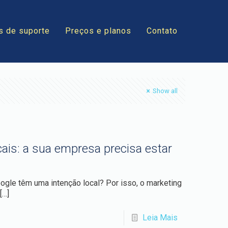
s de suporte
Preços e planos
Contato
Show all
cais: a sua empresa precisa estar
gle têm uma intenção local? Por isso, o marketing
[…]
Leia Mais