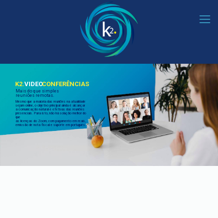
K2.
VIDEO
CONFERÊNCIAS
Mais do que simples
reuniões remotas.
Mesmo que a maioria das reuniões na atualidade
sejam online, o objetivo principal ainda é alcançar
a comunicação natural e efetivas das reuniões
presenciais. Para isto, não há solução melhor do
que
as licenças do Zoom, com pagamento em reais,
emissão de nota fiscal e suporte em português.