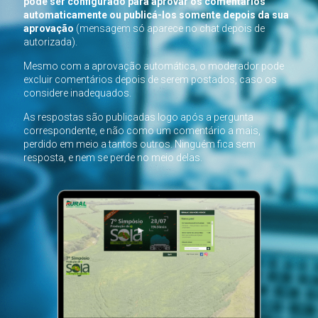
pode ser configurado para aprovar os comentários
automaticamente ou publicá-los somente depois da sua
aprovação
(mensagem só aparece no chat depois de
autorizada).
Mesmo com a aprovação automática, o moderador pode
excluir comentários depois de serem postados, caso os
considere inadequados.
As respostas são publicadas logo após a pergunta
correspondente, e não como um comentário a mais,
perdido em meio a tantos outros. Ninguém fica sem
resposta, e nem se perde no meio delas.