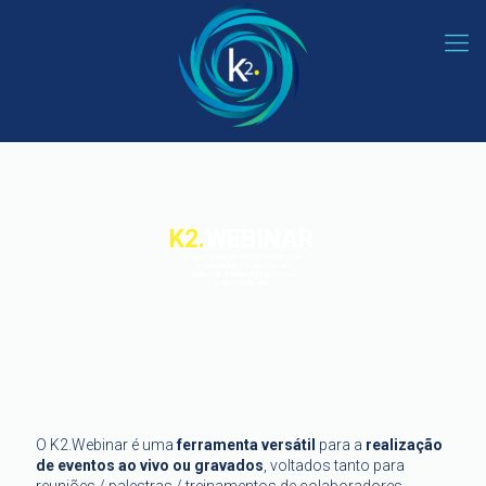
K2.
WEBINAR
Realize eventos restritos aos seus
colaboradores e abertos ao
público, de forma segura, estável
e descomplicada.
O K2.Webinar é uma
ferramenta versátil
para a
realização
de eventos ao vivo ou gravados
, voltados tanto para