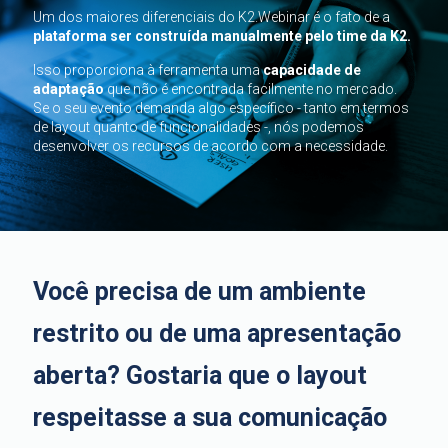
Um dos maiores diferenciais do K2.Webinar é o fato de a
plataforma ser construída manualmente pelo time da K2.
Isso proporciona à ferramenta uma
capacidade de
adaptação
que não é encontrada facilmente no mercado.
Se o seu evento demanda algo específico - tanto em termos
de layout quanto de funcionalidades -, nós podemos
desenvolver os recursos de acordo com a necessidade.
Você precisa de um ambiente
restrito ou de uma apresentação
aberta? Gostaria que o layout
respeitasse a sua comunicação