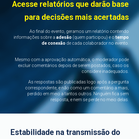
Acesse relatórios que darão base
para decisões mais acertadas
Ao final do evento, geramos um relatório contendo
informações sobre a
adesão
(quem participou) e o
tempo
de conexão
de cada colaborador no evento.
Mesmo com a aprovação automática, o moderador pode
excluir comentários depois de serem postados, caso os
considere inadequados.
As respostas são publicadas logo após a pergunta
correspondente, e não como um comentário a mais,
perdido em meio a tantos outros. Ninguém fica sem
resposta, e nem se perde no meio delas.
Estabilidade na transmissão do