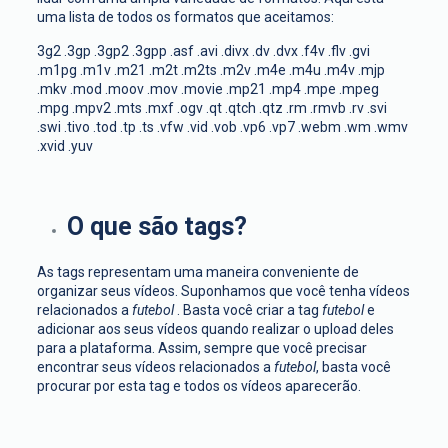
uma lista de todos os formatos que aceitamos:
3g2 .3gp .3gp2 .3gpp .asf .avi .divx .dv .dvx .f4v .flv .gvi
.m1pg .m1v .m21 .m2t .m2ts .m2v .m4e .m4u .m4v .mjp
.mkv .mod .moov .mov .movie .mp21 .mp4 .mpe .mpeg
.mpg .mpv2 .mts .mxf .ogv .qt .qtch .qtz .rm .rmvb .rv .svi
.swi .tivo .tod .tp .ts .vfw .vid .vob .vp6 .vp7 .webm .wm .wmv
.xvid .yuv
O que são tags?
As tags representam uma maneira conveniente de
organizar seus vídeos. Suponhamos que você tenha vídeos
relacionados a
futebol
. Basta você criar a tag
futebol
e
adicionar aos seus vídeos quando realizar o upload deles
para a plataforma. Assim, sempre que você precisar
encontrar seus vídeos relacionados a
futebol
, basta você
procurar por esta tag e todos os vídeos aparecerão.