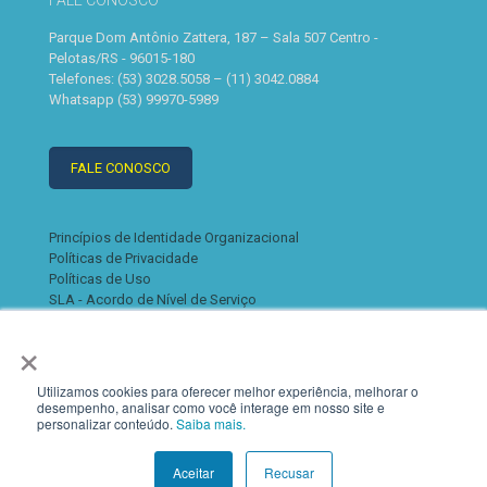
FALE CONOSCO
Parque Dom Antônio Zattera, 187 – Sala 507 Centro -
Pelotas/RS - 96015-180
Telefones: (53) 3028.5058 – (11) 3042.0884
Whatsapp (53) 99970-5989
FALE CONOSCO
Princípios de Identidade Organizacional
Políticas de Privacidade
Políticas de Uso
SLA - Acordo de Nível de Serviço
×
Utilizamos cookies para oferecer melhor experiência, melhorar o
desempenho, analisar como você interage em nosso site e
personalizar conteúdo.
Saiba mais.
© 2022 K2. Todos os direitos reservados
Aceitar
Recusar