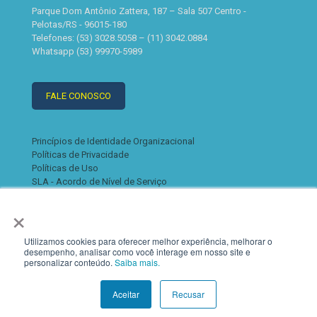
Parque Dom Antônio Zattera, 187 – Sala 507 Centro -
Pelotas/RS - 96015-180
Telefones: (53) 3028.5058 – (11) 3042.0884
Whatsapp (53) 99970-5989
FALE CONOSCO
Princípios de Identidade Organizacional
Políticas de Privacidade
Políticas de Uso
SLA - Acordo de Nível de Serviço
×
Utilizamos cookies para oferecer melhor experiência, melhorar o
desempenho, analisar como você interage em nosso site e
personalizar conteúdo.
Saiba mais.
© 2022 K2. Todos os direitos reservados
Aceitar
Recusar