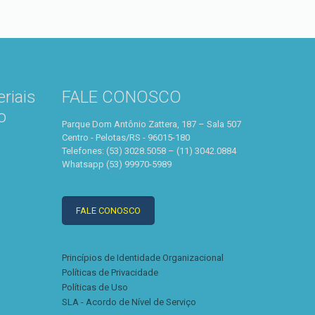
riais
FALE CONOSCO
o
Parque Dom Antônio Zattera, 187 – Sala 507
Centro - Pelotas/RS - 96015-180
Telefones: (53) 3028.5058 – (11) 3042.0884
Whatsapp (53) 99970-5989
FALE CONOSCO
Princípios de Identidade Organizacional
Políticas de Privacidade
Políticas de Uso
SLA - Acordo de Nível de Serviço