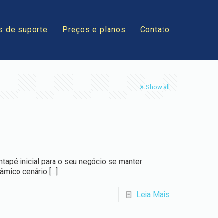
s de suporte
Preços e planos
Contato
Show all
tapé inicial para o seu negócio se manter
nâmico cenário
[…]
Leia Mais