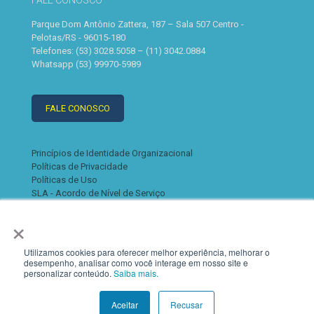
FALE CONOSCO
Parque Dom Antônio Zattera, 187 – Sala 507 Centro -
Pelotas/RS - 96015-180
Telefones: (53) 3028.5058 – (11) 3042.0884
Whatsapp (53) 99970-5989
FALE CONOSCO
Princípios de Identidade Organizacional
Políticas de Privacidade
Políticas de Uso
SLA - Acordo de Nível de Serviço
×
Utilizamos cookies para oferecer melhor experiência, melhorar o
desempenho, analisar como você interage em nosso site e
personalizar conteúdo.
Saiba mais.
© 2022 K2. Todos os direitos reservados
Aceitar
Recusar