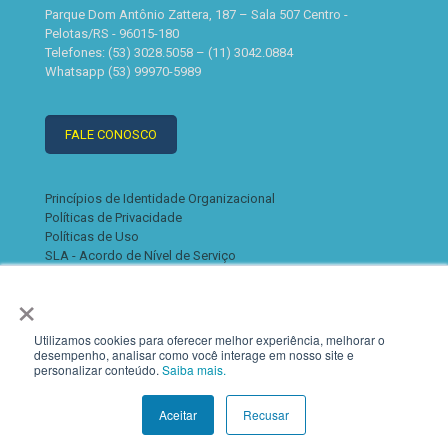
Parque Dom Antônio Zattera, 187 – Sala 507 Centro -
Pelotas/RS - 96015-180
Telefones: (53) 3028.5058 – (11) 3042.0884
Whatsapp (53) 99970-5989
FALE CONOSCO
Princípios de Identidade Organizacional
Políticas de Privacidade
Políticas de Uso
SLA - Acordo de Nível de Serviço
×
Utilizamos cookies para oferecer melhor experiência, melhorar o
desempenho, analisar como você interage em nosso site e
personalizar conteúdo.
Saiba mais.
© 2022 K2. Todos os direitos reservados
Aceitar
Recusar