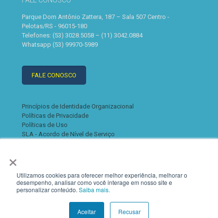
FALE CONOSCO
Parque Dom Antônio Zattera, 187 – Sala 507 Centro -
Pelotas/RS - 96015-180
Telefones: (53) 3028.5058 – (11) 3042.0884
Whatsapp (53) 99970-5989
FALE CONOSCO
Princípios de Identidade Organizacional
Políticas de Privacidade
Políticas de Uso
SLA - Acordo de Nível de Serviço
×
Utilizamos cookies para oferecer melhor experiência, melhorar o
desempenho, analisar como você interage em nosso site e
personalizar conteúdo.
Saiba mais.
© 2022 K2. Todos os direitos reservados
Aceitar
Recusar