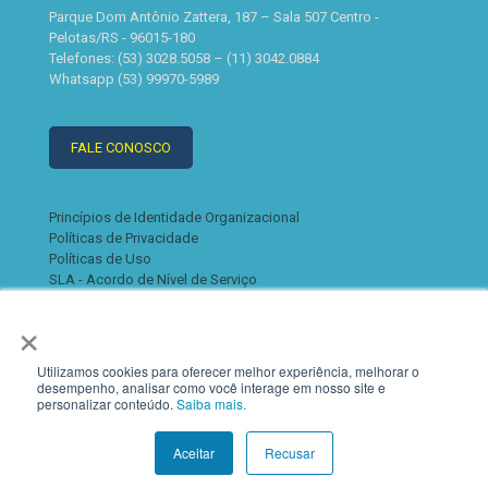
Parque Dom Antônio Zattera, 187 – Sala 507 Centro -
Pelotas/RS - 96015-180
Telefones: (53) 3028.5058 – (11) 3042.0884
Whatsapp (53) 99970-5989
FALE CONOSCO
Princípios de Identidade Organizacional
Políticas de Privacidade
Políticas de Uso
SLA - Acordo de Nível de Serviço
×
Utilizamos cookies para oferecer melhor experiência, melhorar o
desempenho, analisar como você interage em nosso site e
personalizar conteúdo.
Saiba mais.
© 2022 K2. Todos os direitos reservados
Aceitar
Recusar