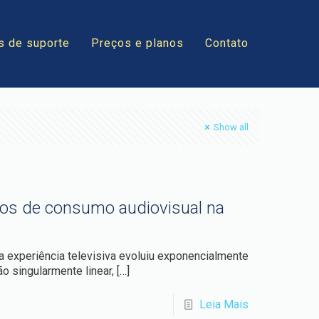
s de suporte
Preços e planos
Contato
Show all
os de consumo audiovisual na
 experiência televisiva evoluiu exponencialmente
o singularmente linear,
[…]
Leia Mais