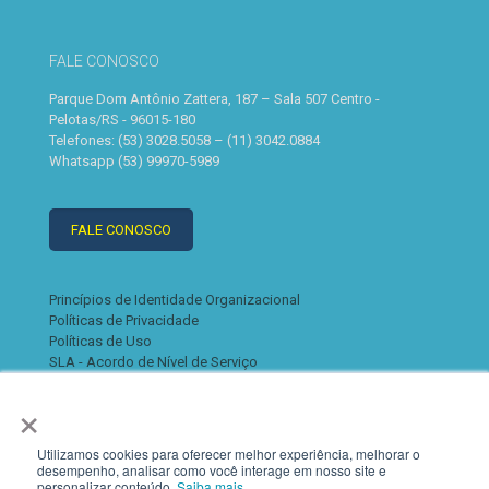
FALE CONOSCO
Parque Dom Antônio Zattera, 187 – Sala 507 Centro -
Pelotas/RS - 96015-180
Telefones: (53) 3028.5058 – (11) 3042.0884
Whatsapp (53) 99970-5989
FALE CONOSCO
Princípios de Identidade Organizacional
Políticas de Privacidade
Políticas de Uso
SLA - Acordo de Nível de Serviço
×
Utilizamos cookies para oferecer melhor experiência, melhorar o
desempenho, analisar como você interage em nosso site e
personalizar conteúdo.
Saiba mais.