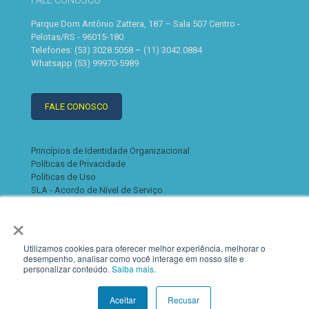
FALE CONOSCO
Parque Dom Antônio Zattera, 187 – Sala 507 Centro -
Pelotas/RS - 96015-180
Telefones: (53) 3028.5058 – (11) 3042.0884
Whatsapp (53) 99970-5989
FALE CONOSCO
Princípios de Identidade Organizacional
Políticas de Privacidade
Políticas de Uso
SLA - Acordo de Nível de Serviço
×
Utilizamos cookies para oferecer melhor experiência, melhorar o
desempenho, analisar como você interage em nosso site e
personalizar conteúdo.
Saiba mais.
© 2022 K2. Todos os direitos reservados
Aceitar
Recusar