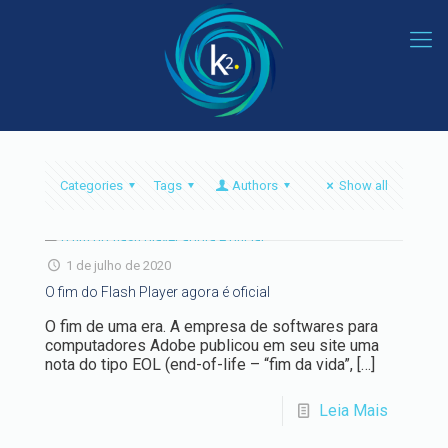
Categories
Tags
Authors
Show all
1 de julho de 2020
O fim do Flash Player agora é oficial
O fim de uma era. A empresa de softwares para
computadores Adobe publicou em seu site uma
nota do tipo EOL (end-of-life – “fim da vida”,
[…]
Leia Mais