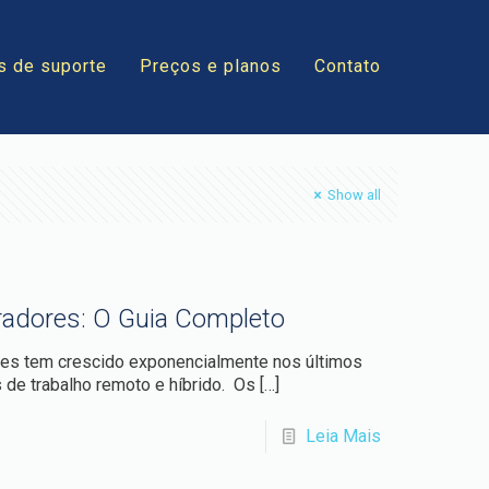
s de suporte
Preços e planos
Contato
Show all
radores: O Guia Completo
res tem crescido exponencialmente nos últimos
 de trabalho remoto e híbrido. Os
[…]
Leia Mais