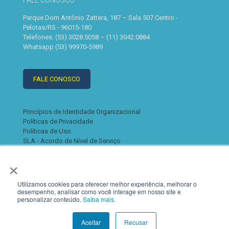
FALE CONOSCO
Parque Dom Antônio Zattera, 187 – Sala 507 Centro -
Pelotas/RS - 96015-180
Telefones: (53) 3028.5058 – (11) 3042.0884
Whatsapp (53) 99970-5989
FALE CONOSCO
Princípios de Identidade Organizacional
Políticas de Privacidade
Políticas de Uso
SLA - Acordo de Nível de Serviço
×
Utilizamos cookies para oferecer melhor experiência, melhorar o
desempenho, analisar como você interage em nosso site e
personalizar conteúdo.
Saiba mais.
© 2022 K2. Todos os direitos reservados
Aceitar
Recusar