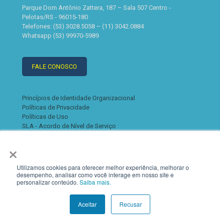
Parque Dom Antônio Zattera, 187 – Sala 507 Centro -
Pelotas/RS - 96015-180
Telefones: (53) 3028.5058 – (11) 3042.0884
Whatsapp (53) 99970-5989
FALE CONOSCO
Princípios de Identidade Organizacional
Políticas de Privacidade
Políticas de Uso
SLA - Acordo de Nível de Serviço
×
Utilizamos cookies para oferecer melhor experiência, melhorar o
desempenho, analisar como você interage em nosso site e
personalizar conteúdo.
Saiba mais.
© 2022 K2. Todos os direitos reservados
Aceitar
Recusar