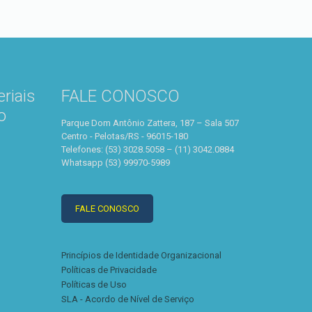
riais
FALE CONOSCO
o
Parque Dom Antônio Zattera, 187 – Sala 507
Centro - Pelotas/RS - 96015-180
Telefones: (53) 3028.5058 – (11) 3042.0884
Whatsapp (53) 99970-5989
FALE CONOSCO
Princípios de Identidade Organizacional
Políticas de Privacidade
Políticas de Uso
SLA - Acordo de Nível de Serviço