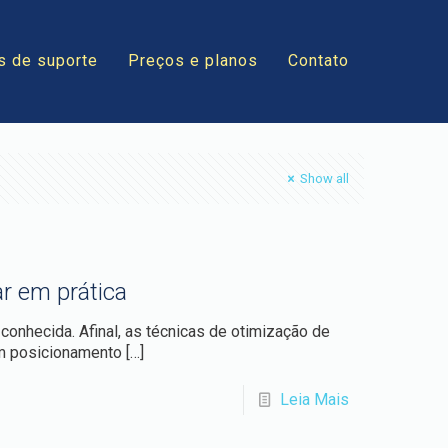
s de suporte
Preços e planos
Contato
Show all
r em prática
 conhecida. Afinal, as técnicas de otimização de
m posicionamento
[…]
Leia Mais