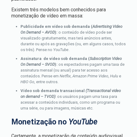
Existem três modelos bem conhecidos para
monetização de vídeo em massa:
Publicidade em vídeo sob demanda
(
Advertising Video
On Demand – AVOD
):
o conteúdo de vídeo pode ser
visualizado gratuitamente, mas terá anúncios antes,
durante ou após as gravações (ou, em alguns casos, todos
os três). Pense no
YouTube
.
Assinatura de vídeo sob demanda (
Subscription Video
On Demand – SVOD
):
os espectadores pagam uma taxa de
assinatura mensal (ou anual) para ter acesso aos
conteúdos. Pense em
Netflix
,
Amazon Prime Video
,
Hulu
e
HBO Go
, entre outros.
Vídeo sob demanda transacional
(Transactional video
on demand – TVOD)
: os usuários pagam uma taxa para
acessar a conteúdos individuais, como um programa ou
uma série, ou para imagens, músicas etc.
Monetização no
YouTube
Certamente, a monetização de conteúdo audiovisual