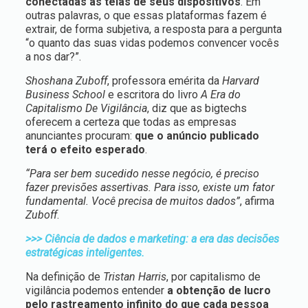
conectadas às telas de seus dispositivos
. Em
outras palavras, o que essas plataformas fazem é
extrair, de forma subjetiva, a resposta para a pergunta
“o quanto das suas vidas podemos convencer vocês
a nos dar?”.
Shoshana Zuboff
, professora emérita da
Harvard
Business School
e escritora do livro
A Era do
Capitalismo De Vigilância
, diz que as bigtechs
oferecem a certeza que todas as empresas
anunciantes procuram:
que o anúncio publicado
terá o efeito esperado
.
“Para ser bem sucedido nesse negócio, é preciso
fazer previsões assertivas. Para isso, existe um fator
fundamental. Você precisa de muitos dados”
, afirma
Zuboff
.
>>> Ciência de dados e marketing: a era das decisões
estratégicas inteligentes.
Na definição de
Tristan Harris
, por capitalismo de
vigilância podemos entender
a obtenção de lucro
pelo rastreamento infinito do que cada pessoa