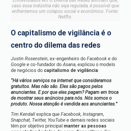
Entrevistados em O Dilema das Redes afirmam que,
caso essa indústria não seja regulada, é possível que
enfrentemos um colapso social e econômico. Fonte:
Netflix.
O capitalismo de vigilância é o
centro do dilema das redes
Justin Rosenstein
, ex-engenheiro do
Facebook
e do
Google
e co-fundador do
Asana
, explicou o modelo
de negócios do
capitalismo de vigilância
:
“Há vários serviços na internet que consideramos
gratuitos. Mas não são. Eles são pagos pelos
anunciantes. E por que eles pagam? Pagam em troca
de mostrar seus anúncios para nós. Nós somos o
produto. Nossa atenção é vendida aos anunciantes.”
Tim Kendall
explica que
Facebook, Instagram,
Snapchat, Twitter, YouTube
e demais redes sociais
têm por objetivo principal
manter as pessoas