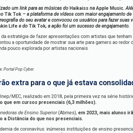
lizado um link para as músicas do
Haikaiss
na
Apple Music
. Al
 no
Tik Tok
– a plataforma de vídeos com maior engajamento de 
reografia do seu avatar e convocou os usuários para fazer suas 
kin Life
e do
Tik Tok
, a ação foi um sucesso de engajamento.
a estratégia de fazer apresentações com artistas que tenham 
ntou a oportunidade de mostrar sua arte para gamers ao redor 
nda pouco explorada por artistas nacionais.
e: Portal Pop Cyber.
ão extra para o que já estava consolida
Inep/MEC, realizado em 2018, pela primeira vez na série histór
do que em cursos presenciais (6,3 milhões).
enedoras de Ensino Superior
(Abmes),
em 2023, mais alunos ir
 a Distância do que nos presenciais.
emia de coronavírus: inúmeras instituições de ensino presenci