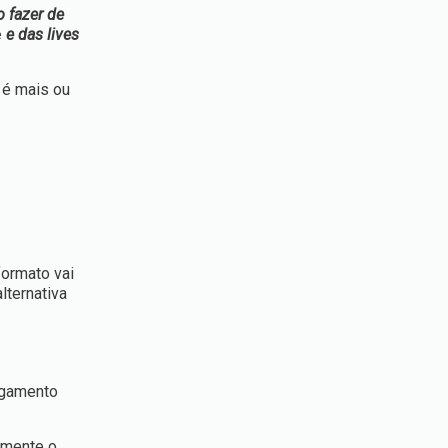
o fazer de
e
e das lives
 é mais ou
formato vai
lternativa
pagamento
amente o