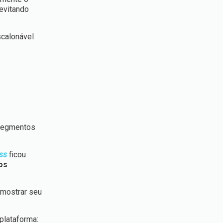
evitando
scalonável
 segmentos
ss
ficou
os
mostrar seu
plataforma: