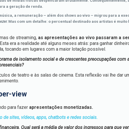
endas de mídias físicas despencaram brutalmente. Consequentemente, 
ra a geração de renda.
música, a remuneração – além dos shows ao vivo – migrou para a exe
ezer.
Mas com um detalhe: o percentual destinado aos artistas é muito 
rmas de streaming,
as apresentações ao vivo passaram a se
Esta era a realidade até alguns meses atrás: para ganhar dinhei
da, tocando em lugares com a maior lotação possível.
orama de isolamento social e de crescentes preocupações com a
presenciais?
los de teatro e às salas de cinema. Esta reflexão vai lhe dar u
tenimento.
-per-view
ndo para fazer
apresentações monetizadas.
de sites, vídeos, apps, chatbots e redes sociais.
financeira. Qual será a média de valor dos ingressos para que 