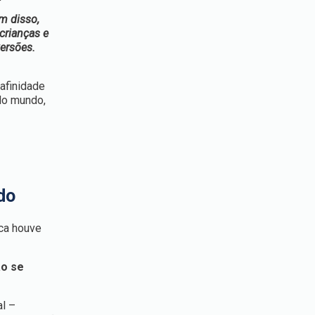
ém disso,
crianças e
versões.
afinidade
do mundo,
do
ica houve
ão se
al –