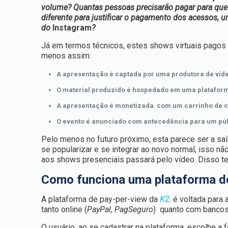
volume? Quantas pessoas precisarão pagar para que o
diferente para justificar o pagamento dos acessos,
do
Instagram
?
Já em termos técnicos, estes shows virtuais pagos
menos assim:
A apresentação é captada por uma produtora de víd
O material produzido é hospedado em uma plataforma
A apresentação é monetizada com um carrinho de c
O evento é anunciado com antecedência para um pú
Pelo menos no futuro próximo, esta parece ser a saí
se popularizar e se integrar ao novo normal, isso n
aos shows presenciais passará pelo vídeo. Disso t
Como funciona uma plataforma d
A plataforma de pay-per-view da
K2
. é voltada par
tanto online (
PayPal
,
PagSeguro
) quanto com bancos 
O usuário, ao se cadastrar na plataforma, escolhe 