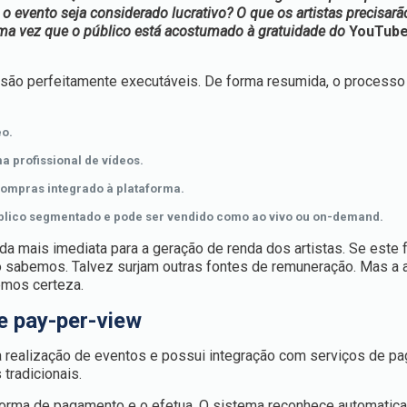
 evento seja considerado lucrativo? O que os artistas precisarã
 uma vez que o público está acostumado à gratuidade do
YouTub
 são perfeitamente executáveis. De forma resumida, o processo
eo.
 profissional de vídeos.
ompras integrado à plataforma.
blico segmentado e pode ser vendido como ao vivo ou on-demand.
da mais imediata para a geração de renda dos artistas. Se este 
ão sabemos. Talvez surjam outras fontes de remuneração. Mas a a
emos certeza.
e pay-per-view
a a realização de eventos e possui integração com serviços de 
tradicionais.
a forma de pagamento e o efetua. O sistema reconhece automatic