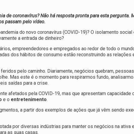
mia de coronavírus? Não há resposta pronta para esta pergunta.
hos passam pelo vídeo.
pandemia do novo coronavírus (COVID-19)? O isolamento social 
ivamente a entrada de dinheiro?
ários, empreendedores e empregados ao redor de todo o mundo
adas dos hábitos de consumo estão reconstruindo as relações 
 feridos pelo caminho. Diariamente, negócios quebram, pessoa
he. Mas este é o momento para respirarmos fundo, analisarmos
is saídas para a crise.
ente afetados pela COVID-19, mas que apresentam capacidade 
ão
e o
entretenimento
.
egmentos, a partir dos exemplos de ações que já vêm sendo exe
dotada por diversas indústrias para manter os negócios na ativa e
ara as suas casas.