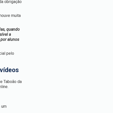
da obrigação
 houve muita
Mas, quando
sível a
 por alunos
ial pelo
 vídeos
de Taboão da
line.
m um