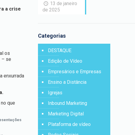
13 de janeiro
ra a crise
de 2025
Categorias
DESTAQUE
al os
s
– se
Edição de Vídeo
Empresários e Empresas
la enxurrada
Ensino a Distância
a.
Igrejas
 no que
Inbound Marketing
Marketing Digital
presentações
Plataforma de vídeo
Redes Sociais