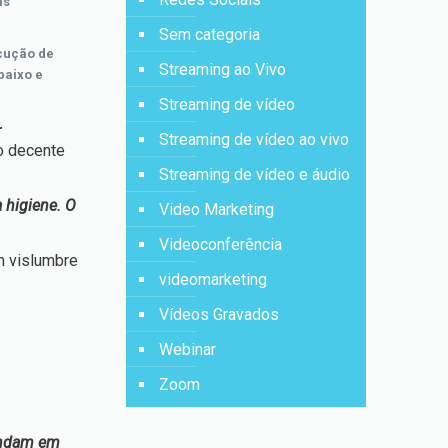
as
Sem categoria
cução de
Streaming ao Vivo
baixo e
Streaming de vídeo
r
Streaming de vídeo ao vivo
ro decente
Streaming de vídeo e áudio
 higiene. O
Video Marketing
Videoconferência
m vislumbre
videomarketing
Vídeos Gravados
Webinar
Zoom
vendam em