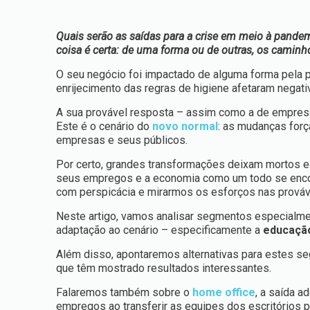
Quais serão as saídas para a crise em meio à pande
coisa é certa: de uma forma ou de outras, os camin
O seu negócio foi impactado de alguma forma pela 
enrijecimento das regras de higiene afetaram negat
A sua provável resposta – assim como a de empres
Este é o cenário do
novo normal
: as mudanças forç
empresas e seus públicos.
Por certo, grandes transformações deixam mortos e
seus empregos e a economia como um todo se encol
com perspicácia e mirarmos os esforços nas prováve
Neste artigo, vamos analisar segmentos especialm
adaptação ao cenário – especificamente a
educaç
Além disso, apontaremos alternativas para estes s
que têm mostrado resultados interessantes.
Falaremos também sobre o
home office
, a saída a
empregos ao transferir as equipes dos escritórios p