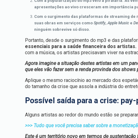
Com a popularização do mp3 veio a pirataria. As v
apresentações ao vivo cresceram em importância pa
Com o surgimento das plataformas de streaming de 
suas obras em serviços como
Spotify
,
Apple Music
e
De
ninguém sobrevive só disso.
Portanto, desde o surgimento do mp3 e das platafo
essenciais para a saúde financeira dos artistas.
com a música, os artistas precisavam viver na estra
Agora imagine a situação destes artistas em um pan
que eles vão fazer sem a renda provinda dos shows 
Aplique o mesmo raciocínio ao mercado dos espetácu
do tamanho da crise que assola a indústria do entre
Possível saída para a crise: pay
Alguns artistas ao redor do mundo estão se prepara
>>> Tudo que você precisa saber sobre a monetização 
Este é um território novo em termos de sustentação 