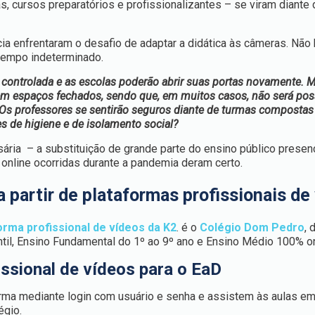
, cursos preparatórios e profissionalizantes – se viram diante 
ia enfrentaram o desafio de adaptar a didática às câmeras. Não
 tempo indeterminado.
ontrolada e as escolas poderão abrir suas portas novamente. 
 em espaços fechados, sendo que, em muitos casos, não será pos
 Os professores se sentirão seguros diante de turmas compostas
 de higiene e de isolamento social?
ia – a substituição de grande parte do ensino público presenc
 online ocorridas durante a pandemia deram certo.
a partir de plataformas profissionais de
orma profissional de vídeos da K2
. é o
Colégio Dom Pedro
, 
fantil, Ensino Fundamental do 1º ao 9º ano e Ensino Médio 100% on
ssional de vídeos para o EaD
ma mediante login com usuário e senha e assistem às aulas e
égio.