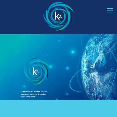
Soluções
sob medida
para as
suas necessidades de áudio e
vídeo na internet