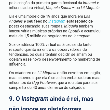
pela criação da primeira garota ficcional da
Internet
e
influenciadora virtual,
Miquela Sousa
– ou
Lil Miquela
.
Ela é uma modelo de 19 anos que mora em
Los
Angeles e
seu feed no
Instagram
está repleto de
posts destacando suas roupas.
Miquela
também
lançou várias músicas próprias no
Spotify
e acumulou
mais de 1,5 milhão de seguidores no
Instagram
.
Sua existência 100% virtual está causando tanto
respeito quanto ira entre os observadores de
tendências, os quais tentam decidir se amam ou
odeiam esse novo desenvolvimento no marketing de
influência.
Os criadores de
Lil Miquela
estão envoltos em sigilo,
mas sabemos que ela é uma das embaixadoras mais
influentes da
Ugg Footwear
, que a recrutou para sua
campanha de 40 anos da marca de calçados.
9. O
Instagram
ainda é rei, mas
não ignore as plataformas