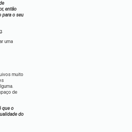
de
r, então
o para o seu
g.
ar uma
uivos muito
es
alguma.
spaço de
é que o
ualidade do