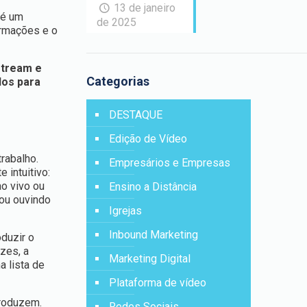
13 de janeiro
é um
de 2025
ormações e o
stream e
Categorias
dos para
DESTAQUE
Edição de Vídeo
rabalho.
Empresários e Empresas
intuitivo:
ao vivo ou
Ensino a Distância
 ou ouvindo
Igrejas
Inbound Marketing
duzir o
zes, a
Marketing Digital
a lista de
Plataforma de vídeo
produzem.
Redes Sociais