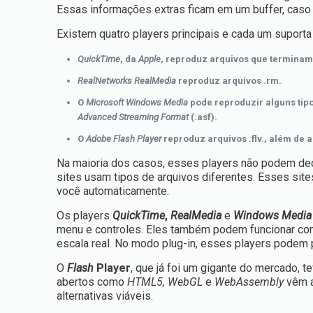
Essas informações extras ficam em um buffer, caso o
Existem quatro players principais e cada um suporta
QuickTime
, da
Apple
, reproduz arquivos que terminam
RealNetworks RealMedia
reproduz arquivos .rm.
O
Microsoft Windows Media
pode reproduzir alguns tip
Advanced Streaming Format
(.asf).
O
Adobe Flash Player
reproduz arquivos .flv., além de 
Na maioria dos casos, esses players não podem deco
sites usam tipos de arquivos diferentes. Esses site
você automaticamente.
Os players
QuickTime
,
RealMedia
e
Windows Media
menu e controles. Eles também podem funcionar co
escala real. No modo plug-in, esses players podem 
O
Flash
Player
, que já foi um gigante do mercado, t
abertos como
HTML5, WebGL
e
WebAssembly
vêm a
alternativas viáveis.