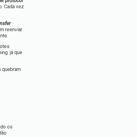
er protocol
b. Cada vez
ansfer
m reenviar
nte.
cotes
ing. já que
es quebram
ndo os
tão