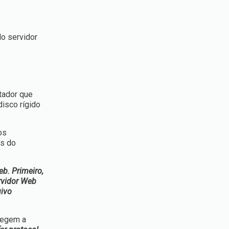
do servidor
tador que
isco rígido
os
os do
b. Primeiro,
rvidor Web
uivo
 regem a