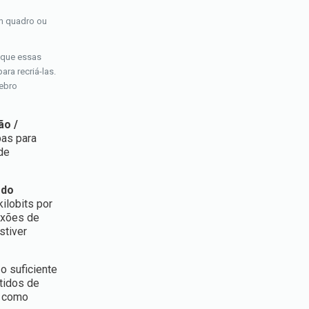
um quadro ou
 que essas
ra recriá-las.
rebro
ão /
pas para
de
 do
ilobits por
exões de
stiver
o suficiente
tidos de
o como