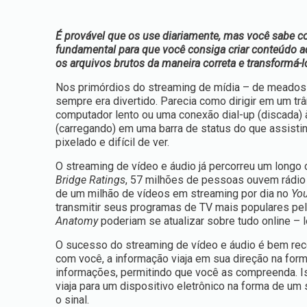
É provável que os use diariamente, mas você sabe c
fundamental para que você consiga criar conteúdo a
os arquivos brutos da maneira correta e transformá
Nos primórdios do streaming de mídia – de meados a
sempre era divertido. Parecia como dirigir em um tr
computador lento ou uma conexão dial-up (discada) à
(carregando) em uma barra de status do que assistin
pixelado e difícil de ver.
O streaming de vídeo e áudio já percorreu um long
Bridge Ratings
, 57 milhões de pessoas ouvem rádio 
de um milhão de vídeos em streaming por dia no
Yo
transmitir seus programas de TV mais populares p
Anatomy
poderiam se atualizar sobre tudo online – 
O sucesso do streaming de vídeo e áudio é bem rece
com você, a informação viaja em sua direção na fo
informações, permitindo que você as compreenda. I
viaja para um dispositivo eletrônico na forma de um 
o sinal.