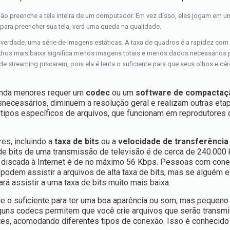
não preenche a tela inteira de um computador. Em vez disso, eles jogam em 
 para preencher sua tela, verá uma queda na qualidade.
 verdade, uma série de imagens estáticas. A taxa de quadros é a rapidez com
os mais baixa significa menos imagens totais e menos dados necessários pa
e streaming piscarem, pois ela é lenta o suficiente para que seus olhos e cé
 ainda menores requer um
codec
ou um
software de compactaç
necessários, diminuem a resolução geral e realizam outras eta
 tipos específicos de arquivos, que funcionam em reprodutores 
es, incluindo a
taxa de bits
ou a
velocidade de transferência
e bits de uma transmissão de televisão é de cerca de 240.000 k
o discada à Internet é de no máximo 56 Kbps. Pessoas com con
 podem assistir a arquivos de alta taxa de bits, mas se alguém e
á assistir a uma taxa de bits muito mais baixa.
e o suficiente para ter uma boa aparência ou som, mas pequeno 
Alguns codecs permitem que você crie arquivos que serão transmi
ntes, acomodando diferentes tipos de conexão. Isso é conhecid