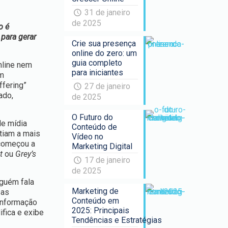
31 de janeiro
de 2025
o é
para gerar
Crie sua presença
online do zero: um
guia completo
nline nem
para iniciantes
um
ffering”
27 de janeiro
ado,
de 2025
O Futuro do
de mídia
Conteúdo de
tiam a mais
Vídeo no
omeçou a
Marketing Digital
t
ou
Grey’s
17 de janeiro
de 2025
lguém fala
Marketing de
sas
Conteúdo em
informação
2025: Principais
ifica e exibe
Tendências e Estratégias