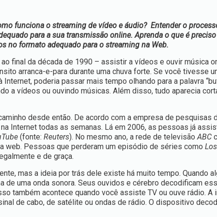
omo funciona o streaming de vídeo e áudio? Entender o process
dequado para a sua transmissão online. Aprenda o que é preciso 
-los no formato adequado para o streaming na Web.
o final da década de 1990 – assistir a vídeos e ouvir música o
ânsito arranca-e-para durante uma chuva forte. Se você tivesse 
 Internet, poderia passar mais tempo olhando para a palavra “bu
do a vídeos ou ouvindo músicas. Além disso, tudo aparecia cort
o caminho desde então. De acordo com a empresa de pesquisas 
na Internet todas as semanas. Lá em 2006, as pessoas já assis
uTube
(fonte:
Reuters
). No mesmo ano, a rede de televisão
ABC
c
ela web. Pessoas que perderam um episódio de séries como
Los
legalmente e de graça.
nte, mas a ideia por trás dele existe há muito tempo. Quando a
rma de uma onda sonora. Seus ouvidos e cérebro decodificam es
sso também acontece quando você assiste TV ou ouve rádio. A 
sinal de cabo, de satélite ou ondas de rádio. O dispositivo decod