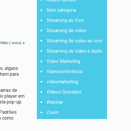
Sem categoria
Streaming ao Vivo
Streaming de vídeo
Streaming de vídeo ao vivo
Video
(.wmv) e
Streaming de vídeo e áudio
Video Marketing
o, alguns
Videoconferência
olhem para
videomarketing
arras de
Vídeos Gravados
do player em
ela pop-up.
Webinar
 Padrões
Zoom
m como