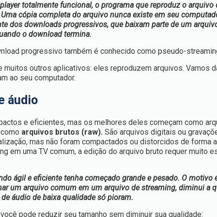
layer totalmente funcional, o programa que reproduz o arquivo 
. Uma cópia completa do arquivo nunca existe em seu computado
rente dos downloads progressivos, que baixam parte de um arquiv
quando o download termina.
ownload progressivo também é conhecido como pseudo-streamin
 muitos outros aplicativos: eles reproduzem arquivos. Vamos d
am ao seu computador.
e áudio
mpactos e eficientes, mas os melhores deles começam como arq
s como
arquivos brutos (raw).
São arquivos digitais ou gravaçõ
talização, mas não foram compactados ou distorcidos de forma 
ing em uma TV comum, a edição do arquivo bruto requer muito e
do ágil e eficiente tenha começado grande e pesado. O motivo 
mar um arquivo comum em um arquivo de streaming, diminui a q
 de áudio de baixa qualidade só pioram.
você pode reduzir seu tamanho sem diminuir sua qualidade: