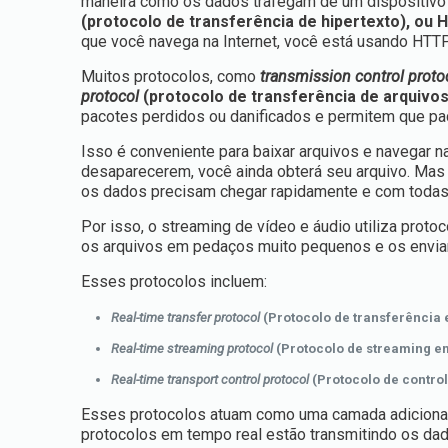
maneira como os dados trafegam de um dispositivo p
(protocolo de transferência de hipertexto), ou
que você navega na Internet, você está usando HTTP
Muitos protocolos, como
transmission control proto
protocol
(protocolo de transferência de arquivo
pacotes perdidos ou danificados e permitem que p
Isso é conveniente para baixar arquivos e navegar n
desaparecerem, você ainda obterá seu arquivo. Mas 
os dados precisam chegar rapidamente e com todas 
Por isso, o streaming de vídeo e áudio utiliza prot
os arquivos em pedaços muito pequenos e os enviam
Esses protocolos incluem:
Real-time transfer protocol
(Protocolo de transferência 
Real-time streaming protocol
(Protocolo de streaming e
Real-time transport control protocol
(Protocolo de contro
Esses protocolos atuam como uma camada adicional 
protocolos em tempo real estão transmitindo os dad