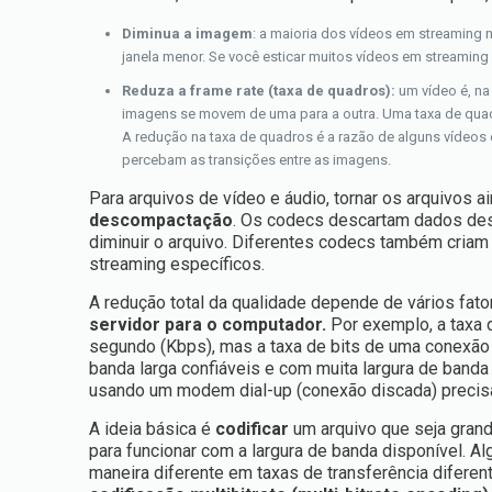
Diminua a imagem
: a maioria dos vídeos em streaming 
janela menor. Se você esticar muitos vídeos em streaming
Reduza a frame rate (taxa de quadros):
um vídeo é, na
imagens se movem de uma para a outra. Uma taxa de quadr
A redução na taxa de quadros é a razão de alguns vídeos d
percebam as transições entre as imagens.
Para arquivos de vídeo e áudio, tornar os arquivos
descompactação
. Os codecs descartam dados des
diminuir o arquivo. Diferentes codecs também criam
streaming específicos.
A redução total da qualidade depende de vários fator
servidor para o computador.
Por exemplo, a taxa d
segundo (Kbps), mas a taxa de bits de uma conexã
banda larga confiáveis e com muita largura de banda
usando um modem dial-up (conexão discada) precisar
A ideia básica é
codificar
um arquivo que seja grand
para funcionar com a largura de banda disponível. 
maneira diferente em taxas de transferência difere