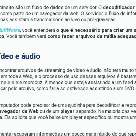
rânsito são um fluxo de dados de um servidor. O
decodificador
 como parte de um navegador da web. O servidor, o fluxo de inf
soas assistam a transmissões ao vivo ou pré-gravadas.
uffWorks
, você entenderá
o que é necessário para criar um 
co
. Você também verá
como fazer arquivos de mídia adequa
ídeo e áudio
contrar arquivos de streaming de vídeo e áudio, não terá muito t
em toda a Web, e o processo de uso desses arquivos é bastante 
ca nele e ele reproduz. A menos que esteja assistindo a um feed 
nçar pelo arquivo, como faria se estivesse assistindo a um DVD
putador pode precisar de uma ajudinha para decodificar e repro
navegador da Web
ou de um
player
separado. Na maioria das ve
a. Ela solicita que você baixe um player específico ou mostra um
mente recuperam informações um pouco mais rápido do que re