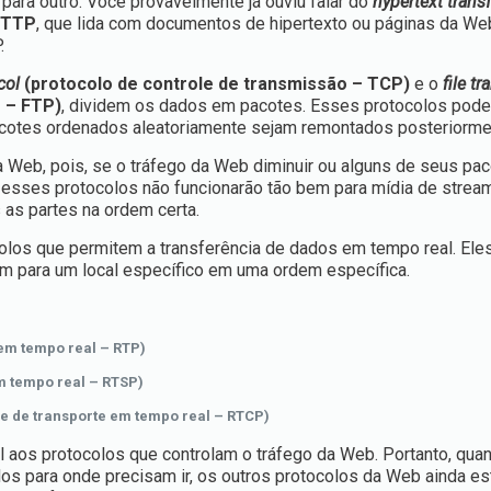
ara outro. Você provavelmente já ouviu falar do
hypertext transf
 HTTP
, que lida com documentos de hipertexto ou páginas da We
.
col
(protocolo de controle de transmissão – TCP)
e o
file tr
s – FTP)
, dividem os dados em pacotes. Esses protocolos pode
acotes ordenados aleatoriamente sejam remontados posteriorme
a Web, pois, se o tráfego da Web diminuir ou alguns de seus pa
esses protocolos não funcionarão tão bem para mídia de stream
as partes na ordem certa.
ocolos que permitem a transferência de dados em tempo real. El
 para um local específico em uma ordem específica.
em tempo real – RTP)
m tempo real – RTSP)
le de transporte em tempo real – RTCP)
aos protocolos que controlam o tráfego da Web. Portanto, qua
os para onde precisam ir, os outros protocolos da Web ainda es