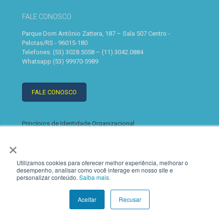
FALE CONOSCO
Parque Dom Antônio Zattera, 187 – Sala 507 Centro -
Pelotas/RS - 96015-180
Telefones: (53) 3028.5058 – (11) 3042.0884
Whatsapp (53) 99970-5989
FALE CONOSCO
Princípios de Identidade Organizacional
Políticas de Privacidade
×
Políticas de Uso
SLA - Acordo de Nível de Serviço
Utilizamos cookies para oferecer melhor experiência, melhorar o
desempenho, analisar como você interage em nosso site e
personalizar conteúdo.
Saiba mais.
Aceitar
Recusar
© 2022 K2. Todos os direitos reservados