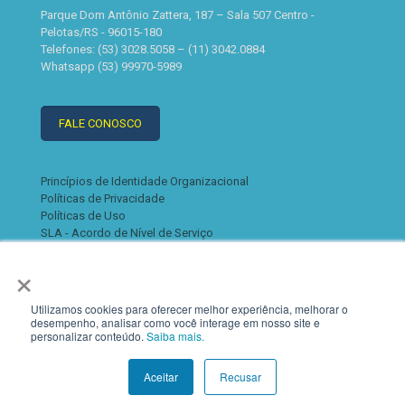
Parque Dom Antônio Zattera, 187 – Sala 507 Centro -
Pelotas/RS - 96015-180
Telefones: (53) 3028.5058 – (11) 3042.0884
Whatsapp (53) 99970-5989
FALE CONOSCO
Princípios de Identidade Organizacional
Políticas de Privacidade
Políticas de Uso
SLA - Acordo de Nível de Serviço
×
Utilizamos cookies para oferecer melhor experiência, melhorar o
desempenho, analisar como você interage em nosso site e
personalizar conteúdo.
Saiba mais.
© 2022 K2. Todos os direitos reservados
Aceitar
Recusar