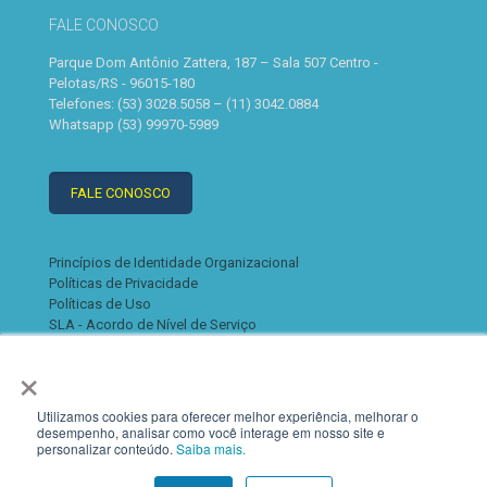
FALE CONOSCO
Parque Dom Antônio Zattera, 187 – Sala 507 Centro -
Pelotas/RS - 96015-180
Telefones: (53) 3028.5058 – (11) 3042.0884
Whatsapp (53) 99970-5989
FALE CONOSCO
Princípios de Identidade Organizacional
Políticas de Privacidade
Políticas de Uso
SLA - Acordo de Nível de Serviço
×
Utilizamos cookies para oferecer melhor experiência, melhorar o
desempenho, analisar como você interage em nosso site e
personalizar conteúdo.
Saiba mais.
© 2022 K2. Todos os direitos reservados