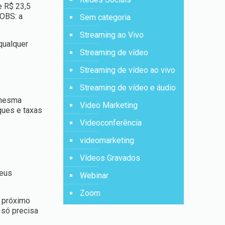
e R$ 23,5
(OBS: a
Sem categoria
Streaming ao Vivo
qualquer
Streaming de vídeo
Streaming de vídeo ao vivo
Streaming de vídeo e áudio
mesma
Video Marketing
ques e taxas
Videoconferência
videomarketing
Vídeos Gravados
seus
Webinar
Zoom
o próximo
 só precisa