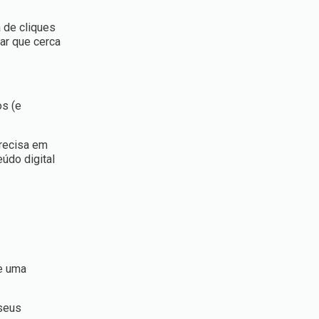
a de cliques
ar que cerca
os (e
precisa em
údo digital
de uma
seus