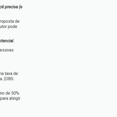
cê precisa (e
proposta de
autor pode
tencial.
 pessoas
ma taxa de
a. (OBS:
rno de 50%.
ara atingir