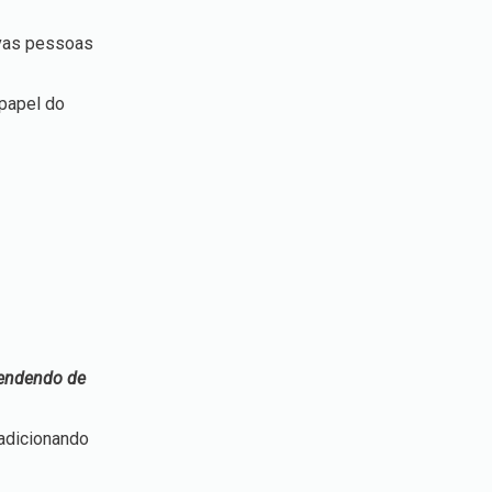
ovas pessoas
 papel do
pendendo de
adicionando