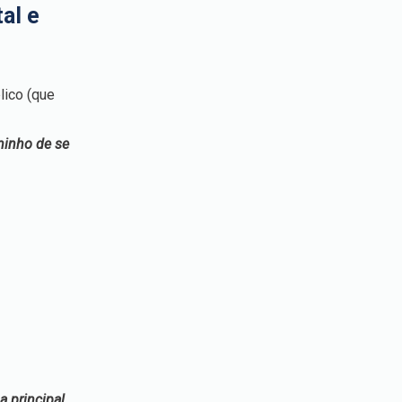
al e
lico (que
minho de se
 principal,