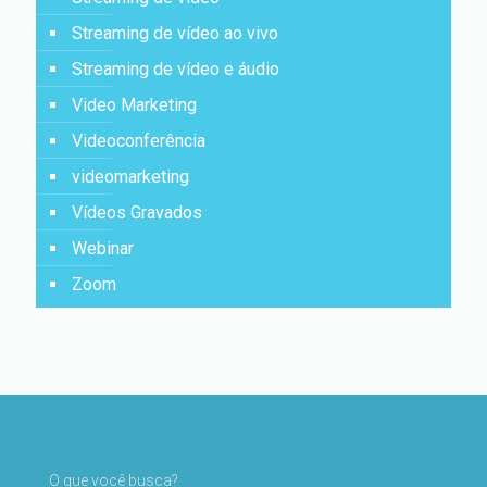
Streaming de vídeo ao vivo
Streaming de vídeo e áudio
Video Marketing
Videoconferência
videomarketing
Vídeos Gravados
Webinar
Zoom
O que você busca?