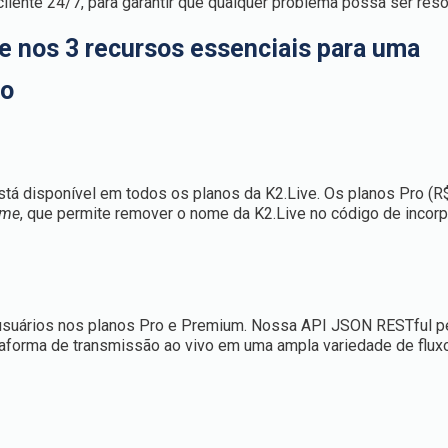
liente 24/7, para garantir que qualquer problema possa ser reso
e nos
3 recursos essenciais para uma
eo
stá disponível em todos os planos da K2.Live
. Os planos
Pro
(R
ame
, que permite remover o nome da K2.Live no código de incor
usuários nos planos
Pro
e
Premium
. Nossa API
JSON RESTful
p
taforma de transmissão ao vivo em uma ampla variedade de flux