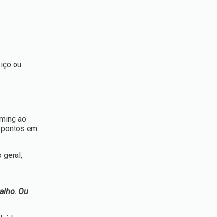
viço ou
aming ao
s pontos em
 geral,
balho. Ou