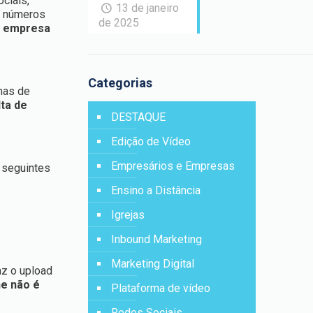
ciais,
13 de janeiro
s números
de 2025
a empresa
Categorias
rmas de
lta de
DESTAQUE
Edição de Vídeo
Empresários e Empresas
s seguintes
Ensino a Distância
Igrejas
Inbound Marketing
Marketing Digital
az o upload
ne não é
Plataforma de vídeo
Redes Sociais