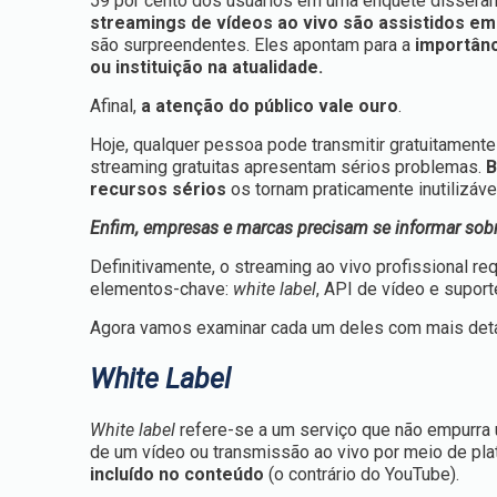
59 por cento dos usuários em uma enquete disseram p
streamings de vídeos ao vivo são assistidos e
são surpreendentes. Eles apontam para a
importânc
ou instituição na atualidade.
Afinal,
a atenção do público vale ouro
.
Hoje, qualquer pessoa pode transmitir gratuitamente
streaming gratuitas apresentam sérios problemas.
B
recursos sérios
os tornam praticamente inutilizáv
Enfim, empresas e marcas precisam se informar sobre
Definitivamente, o streaming ao vivo profissional 
elementos-chave:
white label
, API de vídeo e suport
Agora vamos examinar cada um deles com mais deta
White Label
White label
refere-se a um serviço que não empurra 
de um vídeo ou transmissão ao vivo por meio de pl
incluído no conteúdo
(o contrário do YouTube).