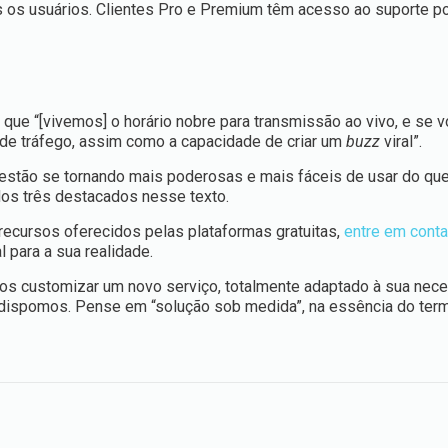
s os usuários. Clientes
Pro
e
Premium
têm
acesso ao suporte p
 que “[vivemos] o horário nobre para transmissão ao vivo, e se 
de tráfego, assim como a capacidade de criar um
buzz
viral”.
o estão se tornando mais poderosas e mais fáceis de usar do qu
dos três destacados nesse texto.
ecursos oferecidos pelas plataformas gratuitas,
entre em cont
l para a sua realidade.
os customizar um novo serviço, totalmente adaptado à sua nece
l dispomos. Pense em “solução sob medida”, na essência do ter