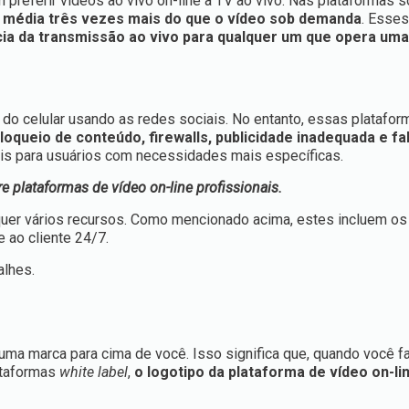
referir vídeos ao vivo on-line à TV ao vivo. Nas plataformas so
m média três vezes mais do que o vídeo sob demanda
. Esse
ia da transmissão ao vivo para qualquer um que opera um
 do celular usando as redes sociais. No entanto, essas platafo
loqueio de conteúdo, firewalls, publicidade inadequada e fa
eis para usuários com necessidades mais específicas.
 plataformas de vídeo on-line profissionais.
requer vários recursos. Como mencionado acima, estes incluem o
e ao cliente 24/7.
lhes.
uma marca para cima de você. Isso significa que, quando você f
ataformas
white label
,
o logotipo da plataforma de vídeo on-li