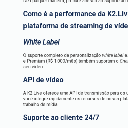
De qualquer maneira, procure acesso ao suporte ao c
Como é a performance da K2.Liv
plataforma de streaming de víd
White Label
O suporte completo de personalização
white label
e
e
Premium
(R$ 1.000
/mês) também suportam o
Cn
seu vídeo.
API de vídeo
A K2.Live oferece uma API de transmissão para os 
você integre rapidamente os recursos de nossa pla
trabalho de mídia.
Suporte ao cliente 24/7