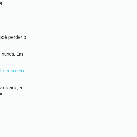
or
você perder o
e nunca. Em
ato conosco
ssidade, a
mo.