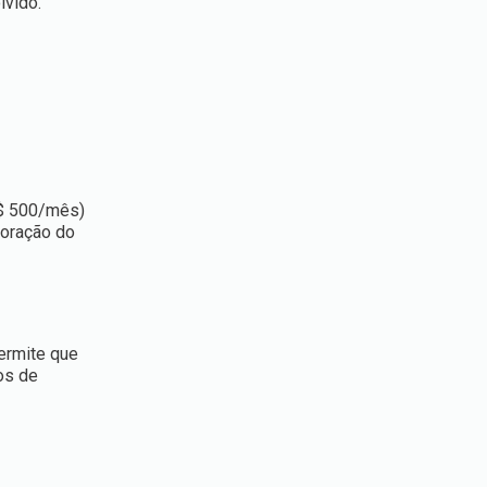
lvido.
$
500/
mês)
poração do
ermite que
os de