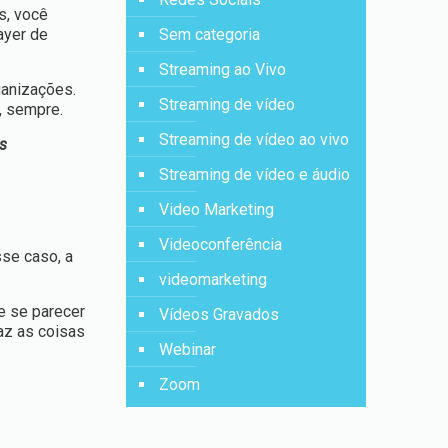
s, você
ayer
de
Sem categoria
Streaming ao Vivo
rganizações.
Streaming de vídeo
, sempre.
Streaming de vídeo ao vivo
s
Streaming de vídeo e áudio
Video Marketing
Videoconferência
sse caso, a
videomarketing
e se parecer
Vídeos Gravados
az as coisas
Webinar
Zoom