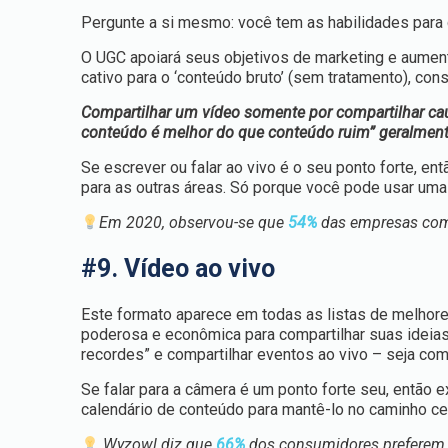
Pergunte a si mesmo: você tem as habilidades para c
O UGC apoiará seus objetivos de marketing e aument
cativo para o ‘conteúdo bruto’ (sem tratamento), con
Compartilhar um vídeo somente por compartilhar caus
conteúdo é melhor do que conteúdo ruim” geralmente
Se escrever ou falar ao vivo é o seu ponto forte, e
para as outras áreas. Só porque você pode usar uma 
Em 2020, observou-se que
54%
das empresas com 
#9. Vídeo ao vivo
Este formato aparece em todas as listas de melhor
poderosa e econômica para compartilhar suas idei
recordes” e compartilhar eventos ao vivo – seja co
Se falar para a câmera é um ponto forte seu, então
calendário de conteúdo para mantê-lo no caminho ce
Wyzowl diz que
66%
dos consumidores preferem a