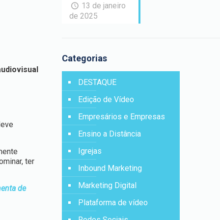
13 de janeiro
de 2025
Categorias
udiovisual
DESTAQUE
Edição de Vídeo
Empresários e Empresas
deve
Ensino a Distância
Igrejas
smente
minar, ter
Inbound Marketing
Marketing Digital
enta de
Plataforma de vídeo
Redes Sociais