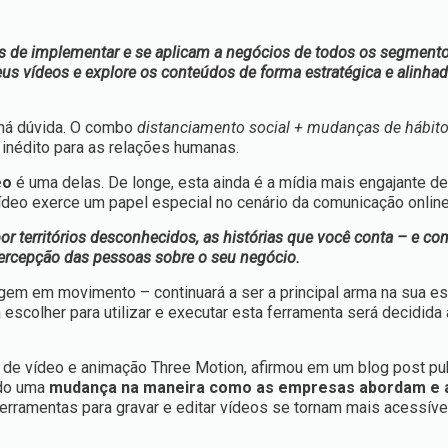
is de implementar e se aplicam a negócios de todos os segmento
eus vídeos e explore os conteúdos de forma estratégica e alinha
há dúvida. O combo
distanciamento social + mudanças de hábit
 inédito para as relações humanas.
eo
é uma delas. De longe, esta ainda é a mídia mais engajante de
vídeo exerce um papel especial no cenário da comunicação online
territórios desconhecidos, as histórias que você conta – e co
 percepção das pessoas sobre o seu negócio.
gem em movimento – continuará a ser a principal arma na sua es
scolher para utilizar e executar esta ferramenta será decidida a
 de vídeo e animação Three Motion, afirmou em um blog post pu
do uma
mudança na maneira como as empresas abordam e 
ferramentas para gravar e editar vídeos se tornam mais acessíve