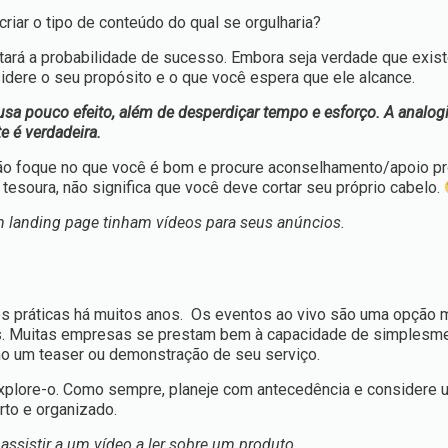
riar o tipo de conteúdo do qual se orgulharia?
ará a probabilidade de sucesso. Embora seja verdade que exist
sidere o seu propósito e o que você espera que ele alcance.
a pouco efeito, além de desperdiçar tempo e esforço. A analogi
 é verdadeira.
ntão foque no que você é bom e procure aconselhamento/apoio pr
tesoura, não significa que você deve cortar seu próprio cabelo.
landing page tinham vídeos para seus anúncios.
es práticas há muitos anos. Os eventos ao vivo são uma opção 
as. Muitas empresas se prestam bem à capacidade de simplesme
mo um teaser ou demonstração de seu serviço.
 explore-o. Como sempre, planeje com antecedência e considere 
rto e organizado.
ssistir a um vídeo a ler sobre um produto.