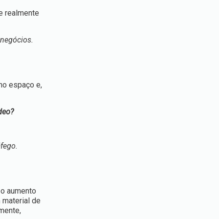
se realmente
 negócios.
no espaço e,
ídeo?
áfego.
m o aumento
 material de
mente,