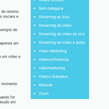
Sem categoria
 de retorno
s sociais e
Streaming ao Vivo
Streaming de vídeo
exemplo de
Streaming de vídeo ao vivo
Streaming de vídeo e áudio
o apenas um
Video Marketing
a um vídeo e
Videoconferência
videomarketing
Vídeos Gravados
 o momento
Webinar
Zoom
uando for
nteúdo em