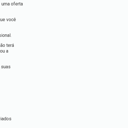
o uma oferta
que você
ional.
ão terá
 ou a
e suas
riados