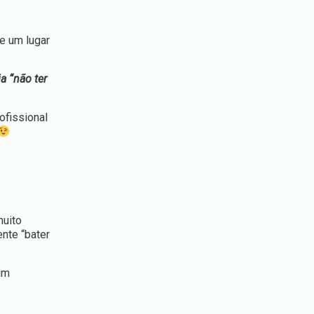
e um lugar
a “não ter
ofissional
muito
nte “bater
um