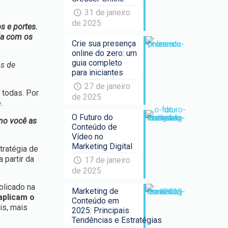
31 de janeiro
de 2025
s e portes.
da com os
Crie sua presença
online do zero: um
guia completo
os de
para iniciantes
27 de janeiro
 todas. Por
de 2025
.
O Futuro do
mo você as
Conteúdo de
Vídeo no
Marketing Digital
tratégia de
 partir da
17 de janeiro
de 2025
blicado na
Marketing de
aplicam o
Conteúdo em
is, mais
2025: Principais
Tendências e Estratégias