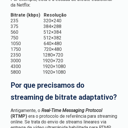
da Netflix:
Bitrate (kbps) Resolução
235 320×240
375 384×288
560 512×384
750 512×382
1050 640×480
1750 720×480
2350 1280×720
3000 1920×720
4300 1920×1080
5800 1920×1080
Por que precisamos do
streaming de bitrate adaptativo?
Antigamente, o
Real-Time Messaging Protocol
(RTMP)
era o protocolo de referência para streaming
online. Se trata do envio de streams lineares via
entrega de vídeo ultrarrápida habilitada para RTMP.