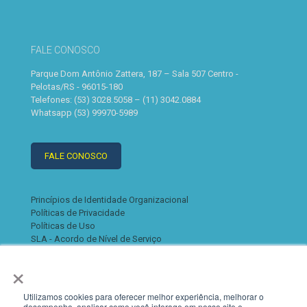
FALE CONOSCO
Parque Dom Antônio Zattera, 187 – Sala 507 Centro -
Pelotas/RS - 96015-180
Telefones: (53) 3028.5058 – (11) 3042.0884
Whatsapp (53) 99970-5989
FALE CONOSCO
Princípios de Identidade Organizacional
Políticas de Privacidade
Políticas de Uso
SLA - Acordo de Nível de Serviço
×
Utilizamos cookies para oferecer melhor experiência, melhorar o
desempenho, analisar como você interage em nosso site e