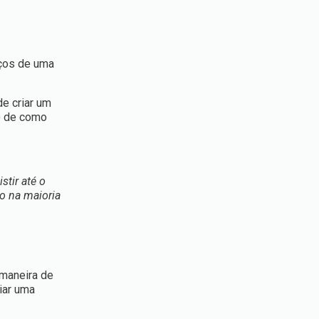
iços de uma
e criar um
) de como
stir até o
o na maioria
 maneira de
iar uma