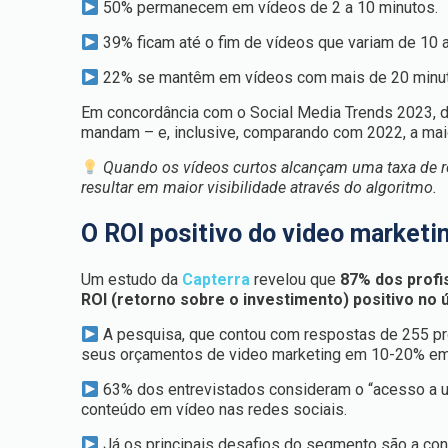
50% permanecem em vídeos de 2 a 10 minutos.
39% ficam até o fim de vídeos que variam de 10 
22% se mantêm em vídeos com mais de 20 minut
Em concordância com o Social Media Trends 2023, da
mandam – e, inclusive, comparando com 2022, a ma
Quando os vídeos curtos alcançam uma taxa de re
resultar em maior visibilidade através do algoritmo.
O ROI positivo do video market
Um estudo
da
Capterra
revelou que
87% dos profi
ROI (retorno sobre o investimento) positivo no ú
A pesquisa, que contou com respostas de 255 pr
seus orçamentos de video marketing em 10-20% em
63% dos entrevistados consideram o “acesso a um
conteúdo em vídeo nas redes sociais.
Já os principais desafios do segmento são a cons