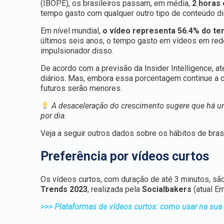
(IBOPE), os brasileiros passam, em média,
2 horas 
tempo gasto com qualquer outro tipo de conteúdo digi
Em nível mundial,
o v
ídeo representa 56.4% do te
últimos seis anos, o tempo gasto em vídeos em red
impulsionador disso.
De acordo com a previsão da Insider Intelligence, a
diários. Mas, embora essa porcentagem continue a 
futuros serão menores.
A desaceleração do crescimento sugere que há u
por dia.
Veja a seguir outros dados sobre os hábitos de bra
Preferência por vídeos curtos
Os vídeos curtos, com duração de até 3 minutos, sã
Trends 2023
, realizada pela
Socialbakers
(atual E
>>> Plataformas de vídeos curtos: como usar na sua e