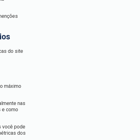
 menções
ios
cas do site
r o máximo
palmente nas
os e como
s você pode
métricas dos