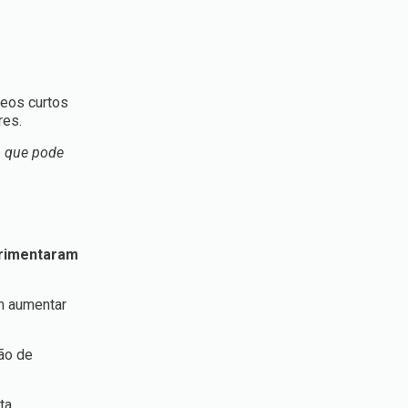
deos curtos
res.
o que pode
erimentaram
m aumentar
ão de
ta