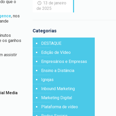
 do que o
13 de janeiro
de 2025
igence
, nos
rande
Categorias
inutos
de os ganhos
DESTAQUE
Edição de Vídeo
 assistir
Empresários e Empresas
Ensino a Distância
Igrejas
Inbound Marketing
ial Media
Marketing Digital
Plataforma de vídeo
Redes Sociais