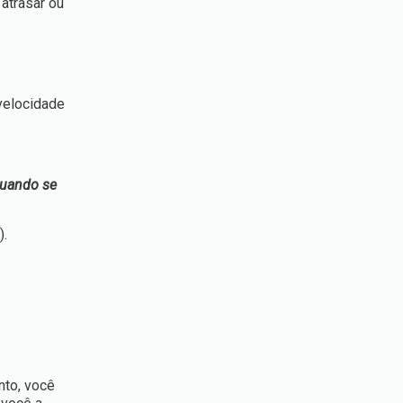
 atrasar ou
velocidade
quando se
).
nto, você