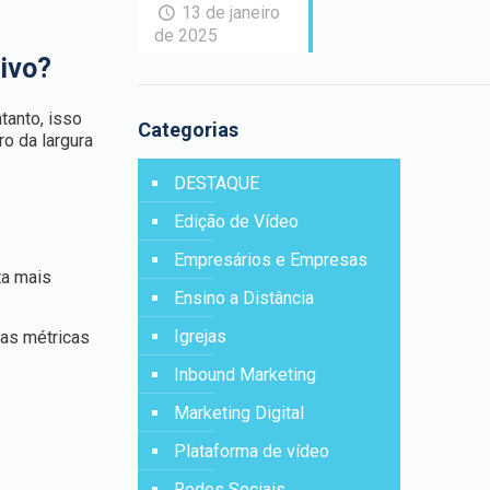
13 de janeiro
de 2025
vivo?
tanto, isso
Categorias
o da largura
DESTAQUE
Edição de Vídeo
Empresários e Empresas
ta mais
Ensino a Distância
Igrejas
uas métricas
Inbound Marketing
Marketing Digital
Plataforma de vídeo
Redes Sociais