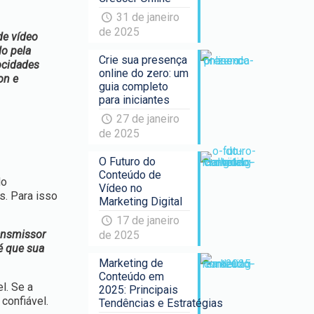
31 de janeiro
de 2025
de vídeo
do pela
Crie sua presença
ocidades
online do zero: um
on e
guia completo
para iniciantes
27 de janeiro
de 2025
O Futuro do
Conteúdo de
do
Vídeo no
s. Para isso
Marketing Digital
17 de janeiro
ansmissor
de 2025
é que sua
Marketing de
Conteúdo em
l. Se a
2025: Principais
confiável.
Tendências e Estratégias