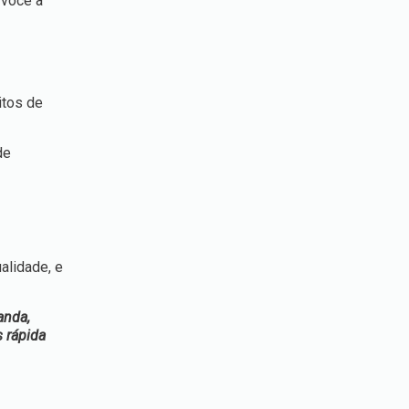
 você a
itos de
de
alidade, e
anda,
s rápida