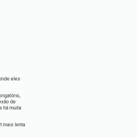
 onde eles
rigatório,
nexão de
ue há muita
t mais lenta