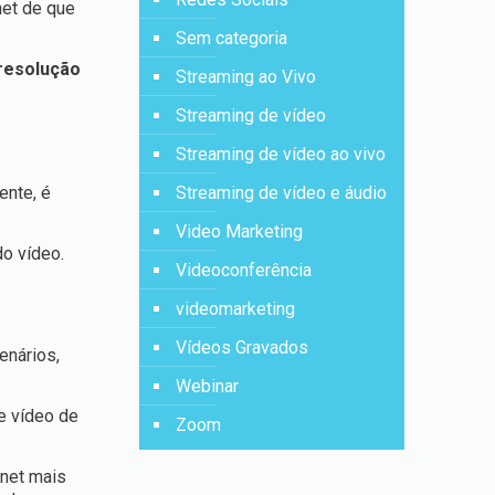
net de que
Sem categoria
resolução
Streaming ao Vivo
Streaming de vídeo
Streaming de vídeo ao vivo
ente, é
Streaming de vídeo e áudio
Video Marketing
do vídeo.
Videoconferência
videomarketing
Vídeos Gravados
enários,
Webinar
e vídeo de
Zoom
rnet mais