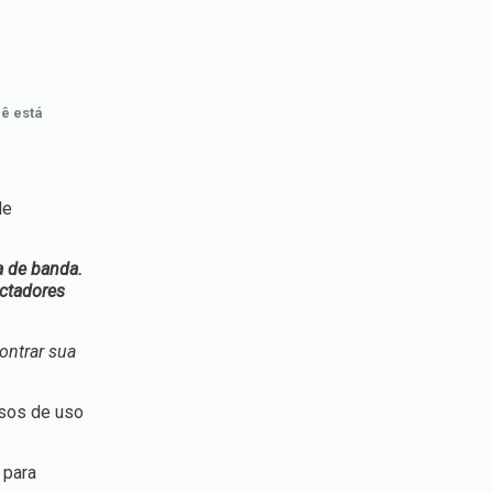
ê está
de
a de banda.
ectadores
ontrar sua
asos de uso
 para