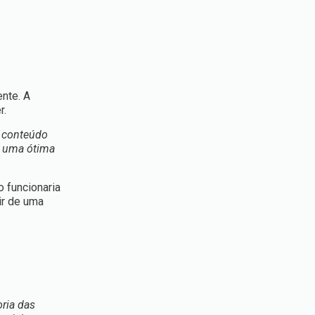
nte. A
r.
r conteúdo
é uma ótima
 funcionaria
ir de uma
ria das