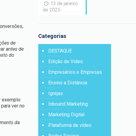
13 de janeiro
de 2025
conversões,
Categorias
uções de
car antes de
DESTAQUE
exto do
Edição de Vídeo
Empresários e Empresas
Ensino a Distância
Igrejas
r exemplo:
Inbound Marketing
e
para ver no
Marketing Digital
imento da
Plataforma de vídeo
Redes Sociais