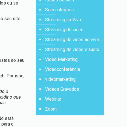
los ou se
Sem categoria
o seu site.
Streaming ao Vivo
Streaming de vídeo
Streaming de vídeo ao vivo
Streaming de vídeo e áudio
Video Marketing
ostas ao seu
Videoconferência
eb. Por isso,
videomarketing
Vídeos Gravados
do o
cidir o que
Webinar
uas
Zoom
do está
 para o