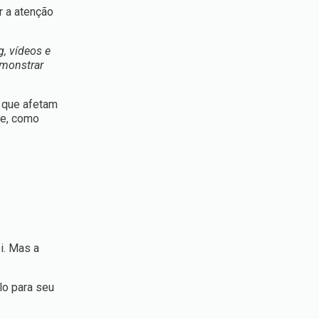
r a atenção
, vídeos e
emonstrar
s que afetam
ve, como
i. Mas a
lo para seu