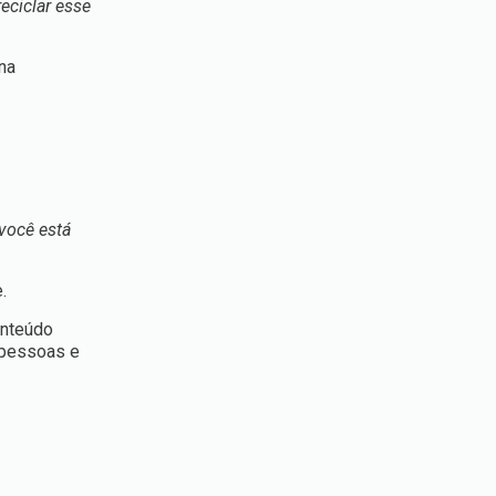
eciclar esse
na
você está
.
onteúdo
 pessoas e