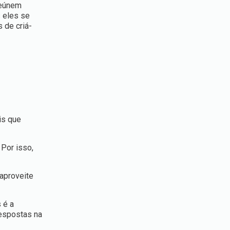
reúnem
s eles se
 de criá-
is que
Por isso,
 aproveite
 é a
espostas na