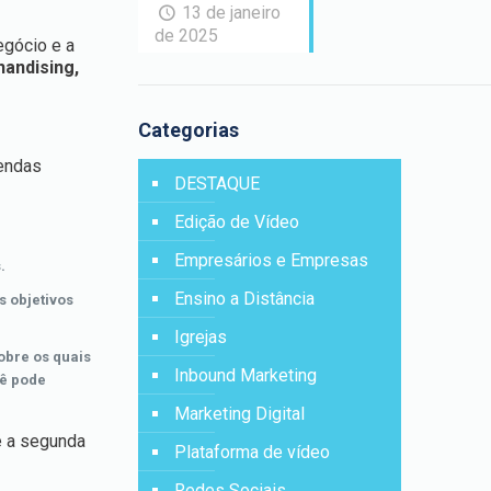
13 de janeiro
de 2025
egócio e a
handising,
Categorias
vendas
DESTAQUE
Edição de Vídeo
Empresários e Empresas
.
Ensino a Distância
s objetivos
Igrejas
obre os quais
Inbound Marketing
cê pode
Marketing Digital
é a segunda
Plataforma de vídeo
Redes Sociais