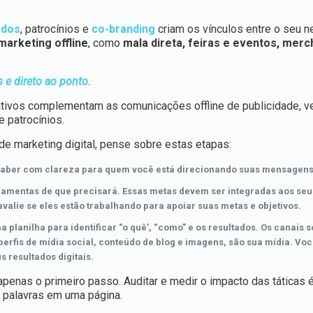
ados
, patrocínios e
co-branding
criam os vínculos entre o seu n
marketing offline
, como
mala direta, feiras e eventos, merc
e direto ao ponto.
rativos complementam as comunicações offline de publicidade, 
 patrocínios.
de marketing digital, pense sobre estas etapas:
 saber com clareza para quem você está direcionando suas mensagens
rramentas de que precisará. Essas metas devem ser integradas aos seu
avalie se eles estão trabalhando para apoiar suas metas e objetivos.
planilha para identificar “o quê’, “como” e os resultados. Os canais s
 perfis de mídia social, conteúdo de blog e imagens, são sua mídia. Vo
 resultados digitais.
apenas o primeiro passo. Auditar e medir o impacto das táticas 
 palavras em uma página.