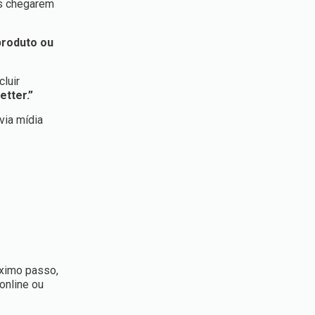
s chegarem
produto ou
luir
etter.”
via mídia
óximo passo,
online ou