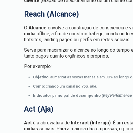
cliente
(etapas de relacionamento de um cliente 
Reach (Alcance)
O
Alcance
envolve a construção de consciência e vi
mídia offline, a fim de construir tráfego, conduzindo
hotsites, landing pages ou perfis em redes sociais.
Serve para maximizar o alcance ao longo do tempo e 
tanto pagos quanto orgânicos e próprios.
Por exemplo:
Objetivo
: aumentar as visitas mensais em 30% ao longo 
Como
: criando um canal no
YouTube
.
Indicador principal de desempenho (
Key Performance 
Act (Aja)
Act
é a abreviatura de
Interact
(Interaja)
. É um est
mídias sociais. Para a maioria das empresas, o princ