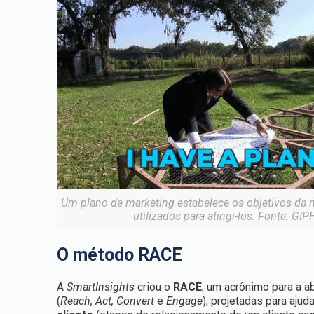
Um plano de marketing estabelece os objetivos da 
utilizados para atingi-los. Fonte: GIP
O método RACE
A
SmartInsights
criou o
RACE
, um acrônimo para a a
(
Reach, Act, Convert
e
Engage
), projetadas para aju