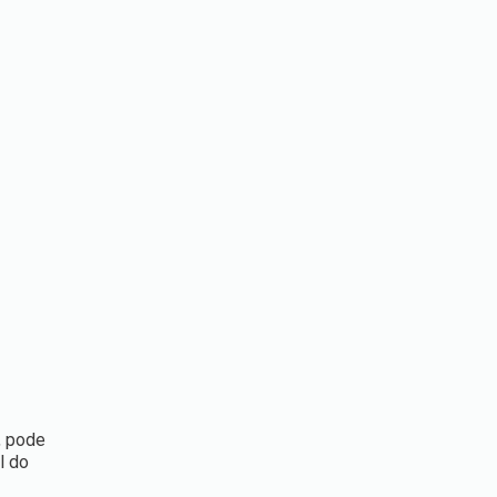
, pode
l do