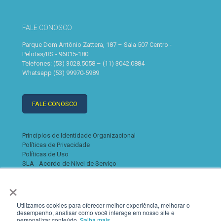
FALE CONOSCO
Parque Dom Antônio Zattera, 187 – Sala 507 Centro -
Pelotas/RS - 96015-180
Telefones: (53) 3028.5058 – (11) 3042.0884
Whatsapp (53) 99970-5989
FALE CONOSCO
Princípios de Identidade Organizacional
Políticas de Privacidade
Políticas de Uso
SLA - Acordo de Nível de Serviço
×
Utilizamos cookies para oferecer melhor experiência, melhorar o
desempenho, analisar como você interage em nosso site e
personalizar conteúdo.
Saiba mais.