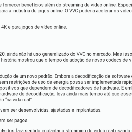
fornecer benefícios além do streaming de vídeo online. Especi
para a indústria de jogos online. O VVC poderia acelerar os vide
K e para jogos de vídeo online.
2020, ainda não há uso generalizado do VVC no mercado. Mas is
A história mostrou que o tempo de adoção de novos codecs de v
rodução de um novo padrão. Embora a decodificação de software
sem restrições de uso de energia possa ser implementada rapi
spositivos que dependem de decodificadores de hardware. E em
hardware de decodificação, leva ainda mais tempo até que ess
o “na vida real”.
em ser desenvolvidas, ajustadas e implantadas.
vem ser pagos.
idos fará sentido implantar o streaming de vídeo real usando