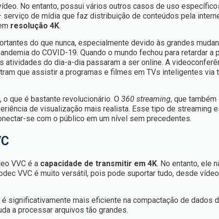
ídeo. No entanto, possui vários outros casos de uso específicos
 serviço de mídia que faz distribuição de conteúdos pela interne
 em
resolução 4K
.
portantes do que nunca, especialmente devido às grandes muda
à pandemia do COVID-19. Quando o mundo fechou para retardar a
s atividades do dia-a-dia passaram a ser online. A videoconferê
ram que assistir a programas e filmes em TVs inteligentes via
0
, o que é bastante revolucionário. O
360 streaming
, que também
riência de visualização mais realista. Esse tipo de streaming e
conectar-se com o público em um nível sem precedentes.
VC
ídeo VVC é a
capacidade de transmitir em 4K
. No entanto, ele 
dec VVC é muito versátil, pois pode suportar tudo, desde víde
a é significativamente mais eficiente na compactação de dados 
uda a processar arquivos tão grandes.