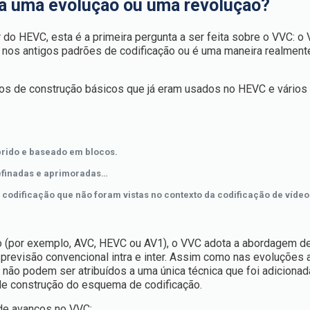
a uma evolução ou uma revolução?
 do HEVC, esta é a primeira pergunta a ser feita sobre o VVC: o
nos antigos padrões de codificação ou é uma maneira realment
s de construção básicos que já eram usados no HEVC e vários 
brido e baseado em blocos.
efinadas e aprimoradas…
odificação que não foram vistas no contexto da codificação de vídeo
o (por exemplo, AVC, HEVC ou AV1), o VVC adota a abordagem d
previsão convencional intra e inter. Assim como nas evoluções 
não podem ser atribuídos a uma única técnica que foi adicionad
e construção do esquema de codificação.
 de avanços no VVC: