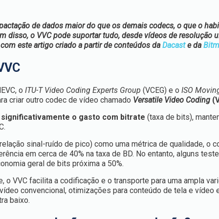
actação de dados maior do que os demais codecs, o que o habil
ém disso, o VVC pode suportar tudo, desde vídeos de resolução ul
 com este artigo criado a partir de conteúdos da
Dacast
e da
Bitm
 VVC
HEVC, o
ITU-T Video Coding Experts Group
(VCEG) e o
ISO Moving
a criar outro codec de vídeo chamado
Versatile Video Coding
(
 significativamente o gasto com bitrate
(taxa de bits), mante
C.
relação sinal-ruído de pico) como uma métrica de qualidade, o c
erência em cerca de 40% na taxa de BD. No entanto, alguns teste
nomia geral de bits próxima a 50%.
e, o VVC facilita a codificação e o transporte para uma ampla va
 vídeo convencional, otimizações para conteúdo de tela e vídeo
ra baixo.