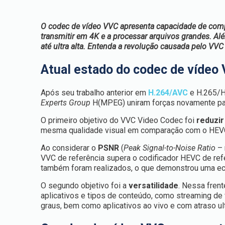
O codec de vídeo VVC apresenta capacidade de comp
transmitir em 4K e a processar arquivos grandes. Al
até ultra alta. Entenda a revolução causada pelo VVC
Atual estado do codec de vídeo
Após seu trabalho anterior em
H.264/AVC
e H.265/
Experts Group
H(MPEG) uniram forças novamente par
O primeiro objetivo do VVC Video Codec foi
reduzir
mesma qualidade visual em comparação com o HEV
Ao considerar o
PSNR
(
Peak Signal-to-Noise Ratio
– 
VVC de referência supera o codificador HEVC de ref
também foram realizados, o que demonstrou uma eco
O segundo objetivo foi a
versatilidade
. Nessa frent
aplicativos e tipos de conteúdo, como streaming de
graus, bem como aplicativos ao vivo e com atraso ult