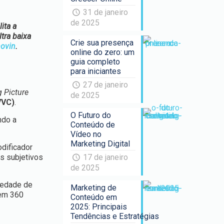
31 de janeiro
de 2025
ita a
tra baixa
Crie sua presença
ovin
.
online do zero: um
guia completo
para iniciantes
27 de janeiro
 Picture
de 2025
VVC)
.
O Futuro do
ndo a
Conteúdo de
Vídeo no
Marketing Digital
odificador
s subjetivos
17 de janeiro
de 2025
riedade de
Marketing de
 em 360
Conteúdo em
2025: Principais
Tendências e Estratégias