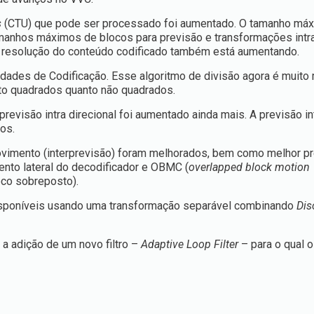
s
(CTU) que pode ser processado foi aumentado. O tamanho má
amanhos máximos de blocos para previsão e transformações intr
 a resolução do conteúdo codificado também está aumentando.
nidades de Codificação. Esse algoritmo de divisão agora é muito
nto quadrados quanto não quadrados.
visão intra direcional foi aumentado ainda mais. A previsão in
os.
imento (interprevisão) foram melhorados, bem como melhor pr
nto lateral do decodificador e OBMC (
overlapped block motion
co sobreposto).
isponíveis usando uma transformação separável combinando
Dis
a adição de um novo filtro –
Adaptive Loop Filter
– para o qual o