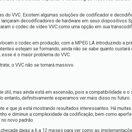
s do VVC. Existem algumas soluções de codificador e decodifi
 lançaram decodificadores de hardware em seus dispositivos
S
ntaram o codec de vídeo VVC como uma opção em sua transcodif
colocam o codec em produção, com a MPEG LA introduzindo a pr
patentes estejam se formando, ainda não se sabe quanto custará
a, esse é o maior problema do VVC.
trate, o VVC não se tornará massivo.
e útil, mas ainda está em ascensão, pois a compatibilidade e o 
 entanto, definitivamente esperamos ver mais disso no futuro.
e e que já está mostrando resultados interessantes. Há muitas
ho e diminuir a complexidade da codificação, bem como aperfe
 no novo padrão.
a checada daqui a 6 a 12 meses para ver como as implementaçõ