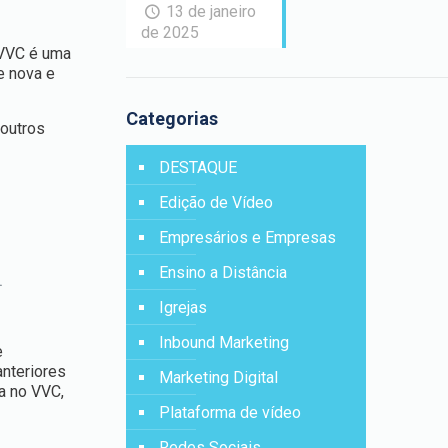
13 de janeiro
de 2025
 VVC é uma
e nova e
Categorias
outros
DESTAQUE
Edição de Vídeo
Empresários e Empresas
Ensino a Distância
.
Igrejas
Inbound Marketing
e
anteriores
Marketing Digital
a no VVC,
Plataforma de vídeo
Redes Sociais