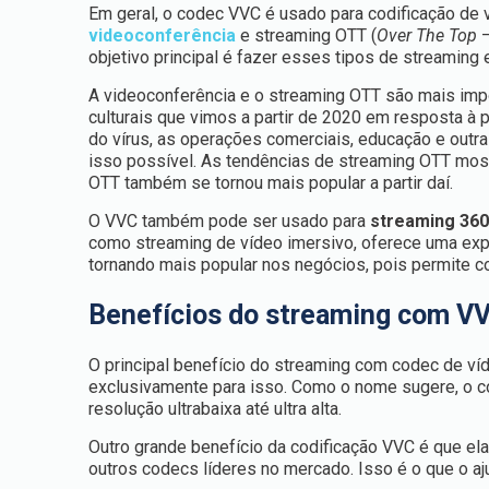
Em geral, o codec VVC é usado para codificação de v
videoconferência
e streaming OTT (
Over The Top
–
objetivo principal é fazer esses tipos de streaming
A videoconferência e o streaming OTT são mais im
culturais que vimos a partir de 2020 em resposta 
do vírus, as operações comerciais, educação e outra
isso possível. As tendências de streaming OTT most
OTT também se tornou mais popular a partir daí.
O VVC também pode ser usado para
streaming 36
como streaming de vídeo imersivo, oferece uma expe
tornando mais popular nos negócios, pois permite 
Benefícios do streaming com V
O principal benefício do streaming com codec de v
exclusivamente para isso. Como o nome sugere, o co
resolução ultrabaixa até ultra alta.
Outro grande benefício da codificação VVC é que el
outros codecs líderes no mercado. Isso é o que o aj