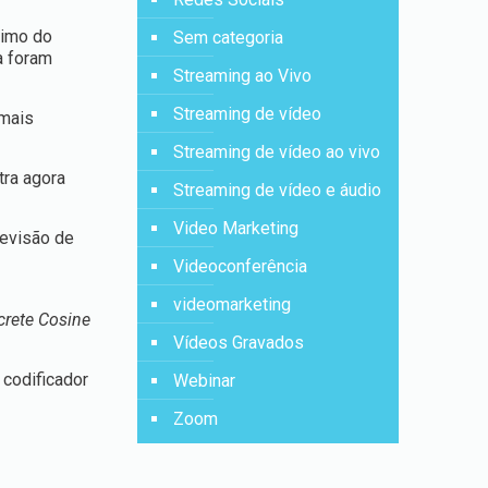
ximo do
Sem categoria
a foram
Streaming ao Vivo
Streaming de vídeo
 mais
Streaming de vídeo ao vivo
tra agora
Streaming de vídeo e áudio
Video Marketing
evisão de
Videoconferência
videomarketing
crete Cosine
Vídeos Gravados
 codificador
Webinar
Zoom