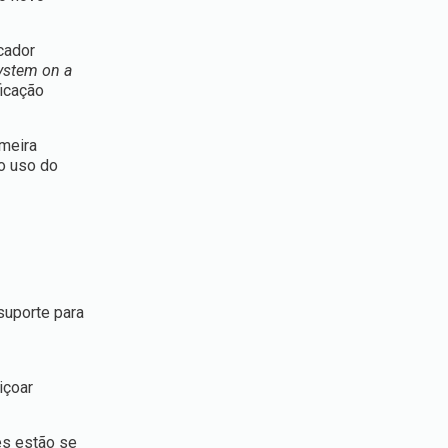
cador
ystem on a
icação
imeira
 o uso do
suporte para
içoar
es estão se