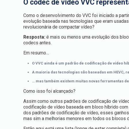
O codec de vídeo VVC represent
Como o desenvolvimento do VVC foi iniciado a partir
evolução baseada nas tecnologias que eram usadas 
revolucionária de compactar vídeo?
Resposta:
é mais ou menos uma evolução dos bloco
codecs antes.
Em resumo…
O VVC ainda é um padrão de codificação de vídeo hí
A maioria das tecnologias são baseadas em HEVC, r
… mas também existem muitas novas ferramentas de c
Como isso foi alcançado?
Assim como outros padrões de codificação de víde
codificação de vídeo baseada em bloco híbrido com 
dos padrões de codificação de vídeo, esses ganhos 
mas sim a melhorias menores em todos os blocos d
Então aqui está uma lista (longe de estar completa)