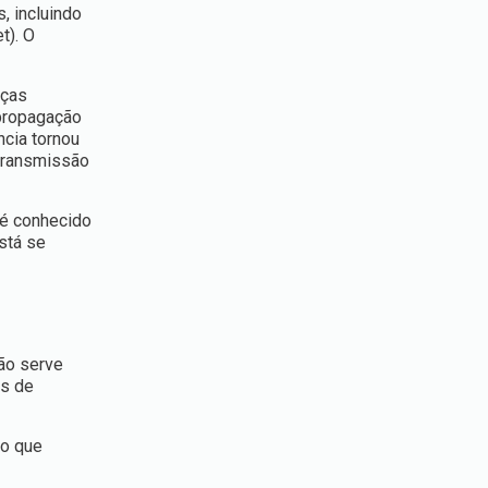
, incluindo
t). O
nças
 propagação
ncia tornou
 transmissão
 é conhecido
stá se
não serve
os de
do que