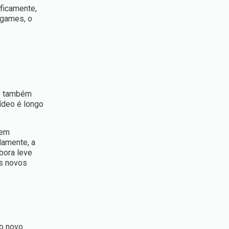
ficamente,
ogames, o
so também
ídeo é longo
 em
damente, a
bora leve
es novos
 o novo