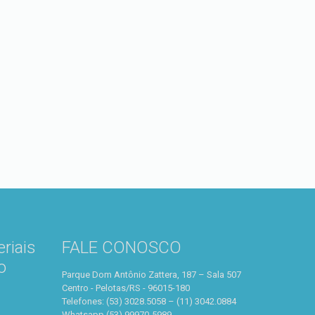
riais
FALE CONOSCO
o
Parque Dom Antônio Zattera, 187 – Sala 507
Centro - Pelotas/RS - 96015-180
Telefones: (53) 3028.5058 – (11) 3042.0884
Whatsapp (53) 99970-5989