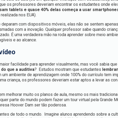
 que os professores deveriam encontrar os estudantes onde ele
sam tablets e quase 40% delas começa a usar smartphone
realizada nos EUA).
se deparam com dispositivos móveis, elas não se sentem apena
iasmadas com a inovação. Qualquer professor sabe quando crian
izado. É uma verdadeira mão na roda aprender sobre meio ambi
ngíveis e ao alcance.
vídeo
maior facilidade para aprender visualmente, mas você sabia qu
do que a auditiva
? Estudos mostram que estudantes
lembra
m um ambiente de aprendizagem onde 100% do currículo tem im
ma criança, os professores deveriam estar aptos a levar as co
em melhorar muito os planos de aula, mesmo os mais tradiciona
lquer parte do mundo podem fazer um tour virtual pela Grande M
epresa Hoover Dam ser tão poderosa.
dantes de todo o mundo. Imagine alunos aprendendo sobre a cult