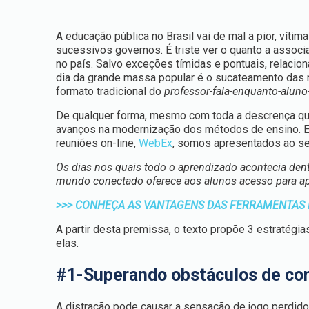
A educação pública no Brasil vai de mal a pior, vítim
sucessivos governos. É triste ver o quanto a ass
no país. Salvo exceções tímidas e pontuais, relacio
dia da grande massa popular é o sucateamento das red
formato tradicional do
professor-fala-enquanto-aluno
De qualquer forma, mesmo com toda a descrença que 
avanços na modernização dos métodos de ensino.
reuniões on-line,
WebEx
, somos apresentados ao seg
Os dias nos quais todo o aprendizado acontecia de
mundo conectado oferece aos alunos acesso para apr
>>> CONHEÇA AS VANTAGENS DAS FERRAMENTAS 
A partir desta premissa, o texto propõe 3 estratégia
elas.
#1-Superando obstáculos de co
A distração pode causar a sensação de jogo perdido 