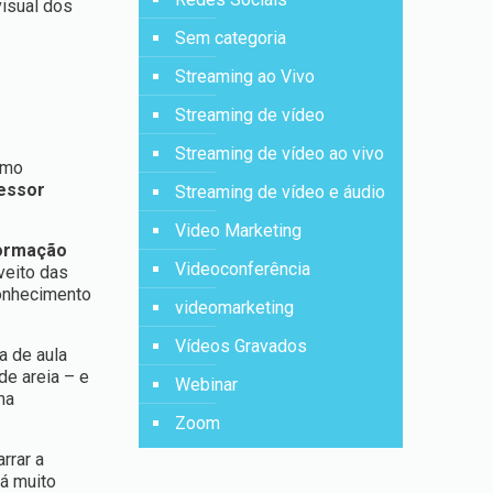
visual dos
Sem categoria
Streaming ao Vivo
Streaming de vídeo
Streaming de vídeo ao vivo
smo
essor
Streaming de vídeo e áudio
Video Marketing
formação
Videoconferência
veito das
conhecimento
videomarketing
Vídeos Gravados
a de aula
de areia – e
Webinar
ma
Zoom
rrar a
rá muito