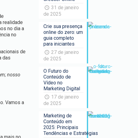
31 de janeiro
de 2025
de
 realidade
Crie sua presença
mos no dia a
online do zero: um
ência no
guia completo
para iniciantes
nacionais de
27 de janeiro
a das
de 2025
O Futuro do
am; nosso
Conteúdo de
Vídeo no
Marketing Digital
17 de janeiro
ção. Vamos a
de 2025
Marketing de
Conteúdo em
2025: Principais
Tendências e Estratégias
da mais no