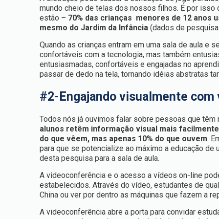
mundo cheio de telas dos nossos filhos. É por isso
estão –
70% das crianças menores de 12 anos u
mesmo do Jardim da Infância
(dados de pesquisa 
Quando as crianças entram em uma sala de aula e 
confortáveis ​​com a tecnologia, mas também entus
entusiasmadas, confortáveis e engajadas no aprend
passar de dedo na tela, tornando idéias abstratas ta
#2-Engajando visualmente com 
Todos nós já ouvimos falar sobre pessoas que têm 
alunos retêm informação visual mais facilmente 
do que vêem, mas apenas 10% do que ouvem
. E
para que se potencialize ao máximo a educação de u
desta pesquisa para a sala de aula.
A videoconferência e o acesso a vídeos on-line pod
estabelecidos. Através do vídeo, estudantes de qua
China ou ver por dentro as máquinas que fazem a r
A videoconferência abre a porta para convidar estu