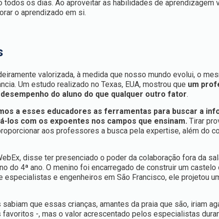
o todos os dias. Ao aproveitar as habilidades de aprendizagem 
orar o aprendizado em si.
s
eiramente valorizada, à medida que nosso mundo evolui, o me
ância. Um estudo realizado no Texas, EUA, mostrou que
um prof
 desempenho do aluno do que qualquer outro fator
.
mos a esses educadores as ferramentas para buscar a in
ctá-los com os expoentes nos campos que ensinam.
Tirar pro
proporcionar aos professores a busca pela expertise, além do 
ebEx, disse ter presenciado o poder da colaboração fora da sal
uno do 4ª ano. O menino foi encarregado de construir um castelo 
de especialistas e engenheiros em São Francisco, ele projetou u
s sabiam que essas crianças, amantes da praia que são, iriam aga
 favoritos -, mas o valor acrescentado pelos especialistas dura