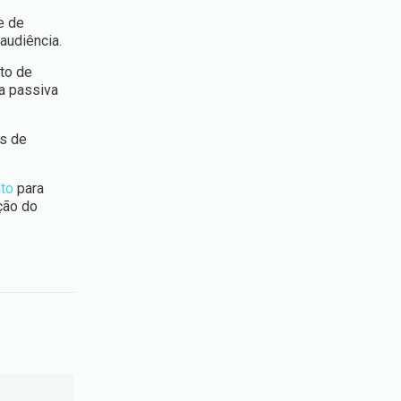
e de
audiência.
eto de
a passiva
os de
ato
para
ção do