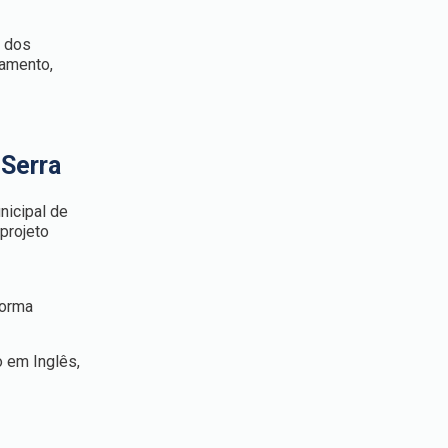
o dos
jamento,
 Serra
nicipal de
projeto
forma
o em Inglês,