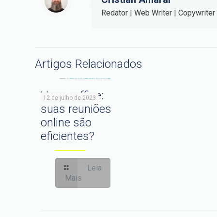
Redator | Web Writer | Copywriter
Artigos Relacionados
Home office:
12 de julho de 2023
suas reuniões
online são
eficientes?
Leia
Mais