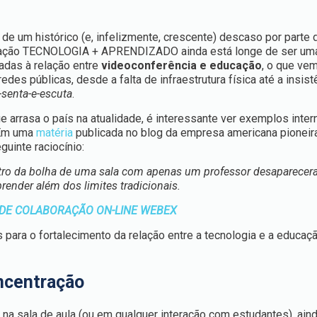
a de um histórico (e, infelizmente, crescente) descaso por parte 
ociação TECNOLOGIA + APRENDIZADO ainda está longe de ser uma
nadas à relação entre
videoconferência e educação
, o que ve
es públicas, desde a falta de infraestrutura física até a insist
-senta-e-escuta
.
arrasa o país na atualidade, é interessante ver exemplos inter
 Em uma
matéria
publicada no blog da empresa americana pioneir
uinte raciocínio:
ntro da bolha de uma sala com apenas um professor desaparecer
ender além dos limites tradicionais.
DE COLABORAÇÃO ON-LINE WEBEX
s para o fortalecimento da relação entre a tecnologia e a educa
ncentração
na sala de aula (ou em qualquer interação com estudantes), ain