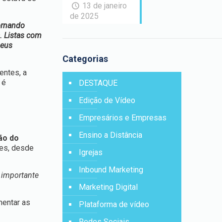
13 de janeiro
de 2025
tornando
. Listas com
seus
Categorias
entes, a
 é
DESTAQUE
Edição de Vídeo
Empresários e Empresas
Ensino a Distância
ão do
res, desde
Igrejas
Inbound Marketing
 importante
Marketing Digital
mentar as
Plataforma de vídeo
Redes Sociais