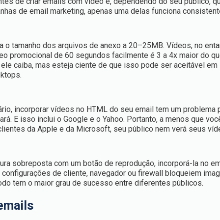
ntes de criar emails com vídeo e, dependendo do seu público, q
anhas de email marketing, apenas uma delas funciona consisten
ta o tamanho dos arquivos de anexo a 20–25MB. Vídeos, no enta
deo promocional de 60 segundos facilmente é 3 a 4x maior do qu
ele caiba, mas esteja ciente de que isso pode ser aceitável em
ktops.
rio, incorporar vídeos no HTML do seu email tem um problema pr
rá. E isso inclui o Google e o Yahoo. Portanto, a menos que voc
lientes da Apple e da Microsoft, seu público nem verá seus víd
ura sobreposta com um botão de reprodução, incorporá-la no emai
 configurações de cliente, navegador ou firewall bloqueiem ima
odo tem o maior grau de sucesso entre diferentes públicos.
emails