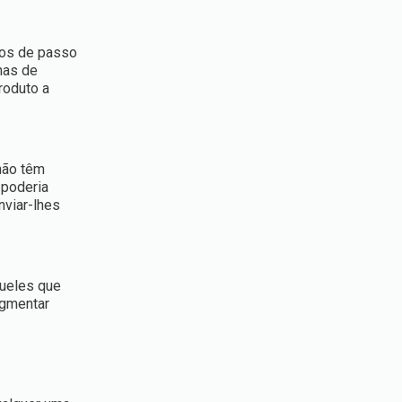
eos de passo
has de
roduto a
não têm
 poderia
nviar-lhes
queles que
egmentar