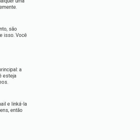
ualquer uma
temente.
nto, são
e isso. Você
incipal: a
ê esteja
eos.
l e linká-la
gens, então