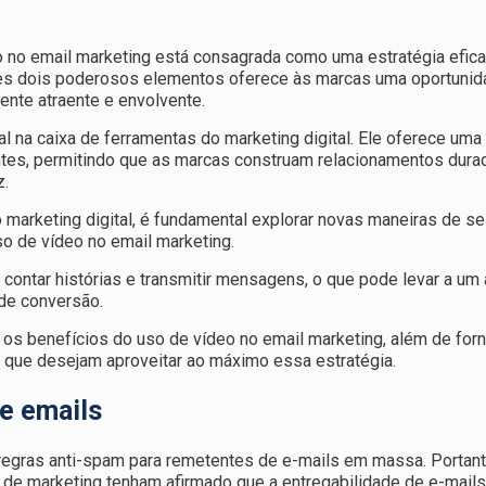
eo no email marketing está consagrada como uma estratégia efica
sses dois poderosos elementos oferece às marcas uma oportunid
nte atraente e envolvente.
l na caixa de ferramentas do marketing digital. Ele oferece uma
ntes, permitindo que as marcas construam relacionamentos dura
z.
marketing digital, é fundamental explorar novas maneiras de se
uso de vídeo no email marketing.
contar histórias e transmitir mensagens, o que pode levar a um
 de conversão.
 os benefícios do uso de vídeo no email marketing, além de for
g que desejam aproveitar ao máximo essa estratégia.
e emails
regras anti-spam para remetentes de e-mails em massa. Portant
 de marketing tenham afirmado que a entregabilidade de e-mails