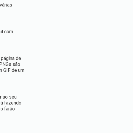
várias
ail com
 página de
. PNGs são
m GIF de um
r ao seu
ará fazendo
s farão