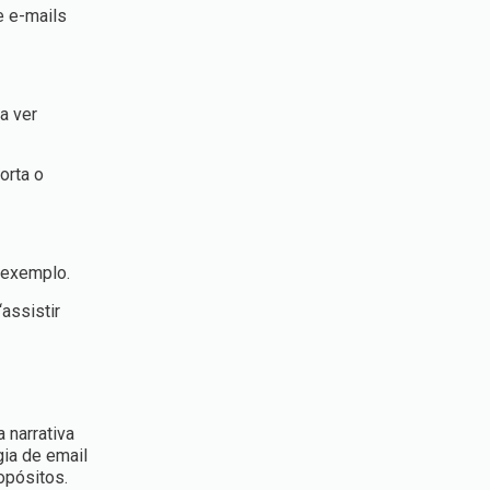
e e-mails
a ver
orta o
r exemplo.
assistir
 narrativa
ia de email
opósitos.