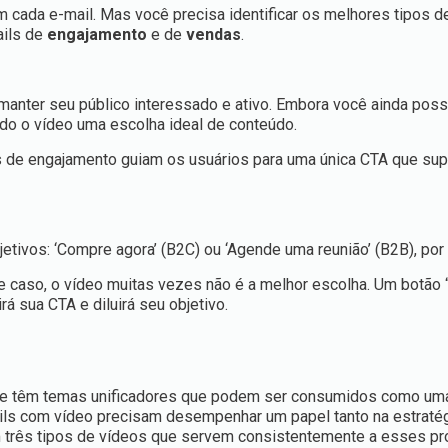
 cada e-mail. Mas você precisa identificar os melhores tipos d
ails de
engajamento
e de
vendas
.
anter seu público interessado e ativo. Embora você ainda poss
ndo o vídeo uma escolha ideal de conteúdo.
ls de engajamento guiam os usuários para uma única CTA que sup
jetivos: ‘Compre agora’ (B2C) ou ‘Agende uma reunião’ (B2B), po
e caso, o vídeo muitas vezes não é a melhor escolha. Um botão “
á sua CTA e diluirá seu objetivo.
te têm temas unificadores que podem ser consumidos como uma
ils com vídeo precisam desempenhar um papel tanto na estratég
m três tipos de vídeos que servem consistentemente a esses pr