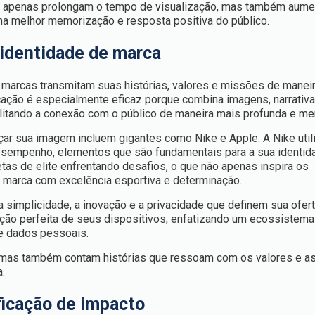
o apenas prolongam o tempo de visualização, mas também aum
ma melhor memorização e resposta positiva do público.
 identidade de marca
marcas transmitam suas histórias, valores e missões de maneir
ção é especialmente eficaz porque combina imagens, narrativa
acilitando a conexão com o público de maneira mais profunda e m
çar sua imagem incluem gigantes como Nike e Apple. A Nike util
esempenho, elementos que são fundamentais para a sua identid
as de elite enfrentando desafios, o que não apenas inspira os
marca com excelência esportiva e determinação.
 simplicidade, a inovação e a privacidade que definem sua ofer
ação perfeita de seus dispositivos, enfatizando um ecossistema
 de dados pessoais.
mas também contam histórias que ressoam com os valores e a
.
ficação de impacto