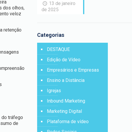
ira
13 de janeiro
s dos olhos,
de 2025
ento veloz
 a retenção
Categorias
DESTAQUE
mensagens
Edição de Vídeo
 compreensão
Empresários e Empresas
Ensino a Distância
s
Igrejas
Inbound Marketing
Marketing Digital
 do tráfego
Plataforma de vídeo
onsumo de
Redes Sociais