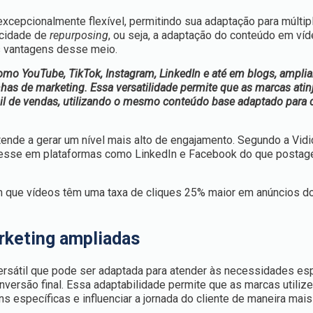
xcepcionalmente flexível, permitindo sua adaptação para múltip
acidade de
repurposing
, ou seja, a adaptação do conteúdo em víd
es vantagens desse meio.
omo YouTube, TikTok, Instagram, LinkedIn e até em blogs, ampli
nhas de marketing. Essa versatilidade permite que as marcas ati
unil de vendas, utilizando o mesmo conteúdo base adaptado para 
ende a gerar um nível mais alto de engajamento. Segundo a Vidi
resse em plataformas como LinkedIn e Facebook do que postag
m que vídeos têm uma taxa de cliques 25% maior em anúncios d
rketing ampliadas
ersátil que pode ser adaptada para atender às necessidades es
onversão final. Essa adaptabilidade permite que as marcas utiliz
 específicas e influenciar a jornada do cliente de maneira mais 