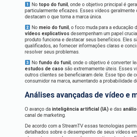
No
topo do funil
, onde o objetivo principal é ger
particularmente eficazes. Esses vídeos geralmente 
destacam o que torna a marca única.
No
meio do funil
, o foco muda para a educação d
vídeos explicativos
desempenham um papel crucial.
produto funciona e destacar seus benefícios. Eles s
qualificados, ao fornecer informações claras e con
resolver seus problemas.
No
fundo do funil
, onde o objetivo é converter l
estudos de caso
são extremamente úteis. Esses v
outros clientes se beneficiaram dele. Esse tipo de 
consumidor na marca, aumentando a probabilidade d
Análises avançadas de vídeo e 
O avanço da
inteligência artificial (IA)
e das
análi
canal de marketing.
De acordo com a StreamTV essas tecnologias permi
detalhados sobre o desempenho de seus vídeos em t