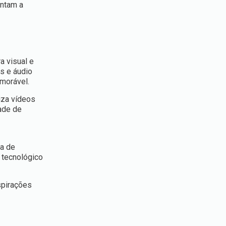
entam a
a visual e
s e áudio
emorável.
iza vídeos
ade de
ta de
 tecnológico
spirações