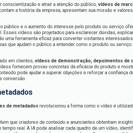
ar conscientização e atrair a atenção do público,
vídeos de mar
contam a história da empresa, apresentam sua missão e valores
o público e o aumento do interesse pelo produto ou serviço ofer
 Esses vídeos são projetados para esclarecer dúvidas, explica
ão uma ferramenta eficaz para converter visitantes interessado
cisas que ajudam o público a entender como o produto ou serviço
eads em clientes,
vídeos de demonstração, depoimentos de 
ídeos fornecem provas concretas da eficácia do produto e mos
conteúdo pode ajudar a superar objeções e reforçar a confiança d
e conversão.
metadados
ses de metadados
revolucionou a forma como o vídeo é utiliza
tem que criadores de conteúdo e anunciantes obtenham insight
empo real. A IA pode analisar cada quadro de um vídeo, identi