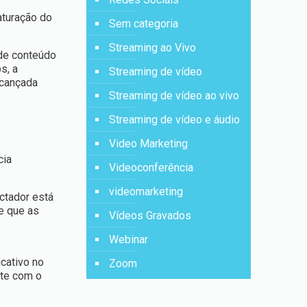
aturação do
Sem categoria
Streaming ao Vivo
 de conteúdo
s, a
Streaming de vídeo
lcançada
Streaming de vídeo ao vivo
Streaming de vídeo e áudio
Video Marketing
cia
Videoconferência
videomarketing
ctador está
e que as
Vídeos Gravados
Webinar
cativo no
Zoom
nte com o