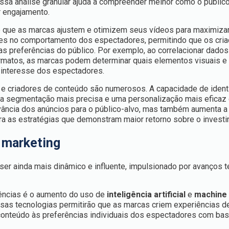
ssa análise granular ajuda a compreender melhor como o públic
 engajamento.
 que as marcas ajustem e otimizem seus vídeos para maximizar
es no comportamento dos espectadores, permitindo que os cri
 preferências do público. Por exemplo, ao correlacionar dados
rmatos, as marcas podem determinar quais elementos visuais e 
 interesse dos espectadores.
 e criadores de conteúdo são numerosos. A capacidade de identi
ma segmentação mais precisa e uma personalização mais eficaz
vância dos anúncios para o público-alvo, mas também aumenta a 
ra as estratégias que demonstram maior retorno sobre o investi
 marketing
ser ainda mais dinâmico e influente, impulsionado por avanços 
ências é o aumento do uso de
inteligência artificial
e
machine 
ssas tecnologias permitirão que as marcas criem experiências d
conteúdo às preferências individuais dos espectadores com b