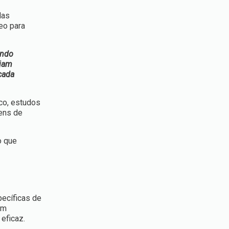
las
eo para
ando
njam
cada
co, estudos
ens de
o que
pecíficas de
em
eficaz.