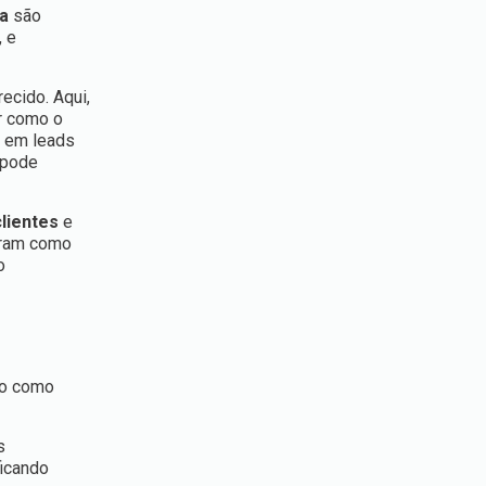
ca
são
, e
ecido. Aqui,
r como o
s em leads
 pode
clientes
e
tram como
o
do como
s
ficando