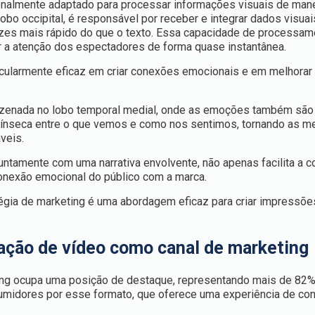
onalmente adaptado para processar informações visuais de mane
lobo occipital, é responsável por receber e integrar dados visuai
zes mais rápido do que o texto. Essa capacidade de processam
r a atenção dos espectadores de forma quase instantânea.
icularmente eficaz em criar conexões emocionais e em melhorar
azenada no lobo temporal medial, onde as emoções também são
trínseca entre o que vemos e como nos sentimos, tornando as 
áveis.
juntamente com uma narrativa envolvente, não apenas facilita a
onexão emocional do público com a marca.
égia de marketing é uma abordagem eficaz para criar impressõe
iação de vídeo como canal de marketing
ing ocupa uma posição de destaque, representando mais de 82%
onsumidores por esse formato, que oferece uma experiência de c