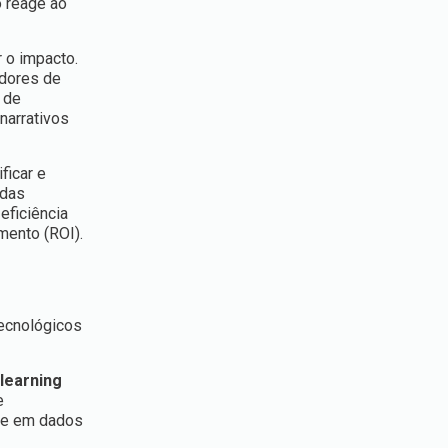
o reage ao
 o impacto.
adores de
 de
narrativos
ficar e
 das
eficiência
mento (ROI).
tecnológicos
learning
e
ase em dados