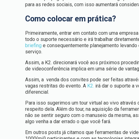
para as redes sociais, com isso aumentará conside
Como colocar em prática?
Primeiramente, entrar em contato com uma empres
todo o suporte necessário e irá trabalhar diretame
briefing
e consequentemente planejamento levando em
serviço.
Assim, a K2. direcionará você aos próximos procedi
de videoconferência implica em uma série de vanta
Assim, a venda dos convites pode ser feitas atravé
vagas restritas do evento. A
K2.
irá dar o suporte a 
diferencial.
Para isso sugerimos um tour virtual ao vivo atravé
respeito dela. Além do tour, na aquisição da ferrame
não se sentir seguro com o manuseio da mesma, as
algo venha a dar errado o que você fará.
Em outros posts já citamos que ferramentas de vi
1000(mil) participantes e com as tecnologias integr