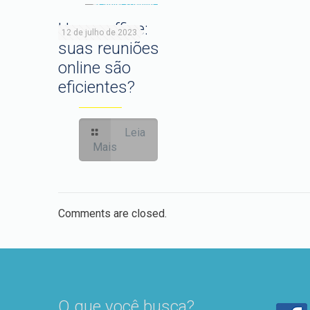
Home office:
12 de julho de 2023
suas reuniões
online são
eficientes?
Leia
Mais
Comments are closed.
O que você busca?