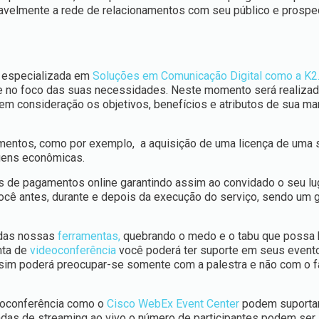
ravelmente a rede de relacionamentos com seu público e prospe
a especializada em
Soluções em Comunicação Digital como a K2
nte no foco das suas necessidades. Neste momento será realiza
 consideração os objetivos, benefícios e atributos de sua ma
mentos, como por exemplo, a aquisição de uma licença de uma s
gens econômicas.
s de pagamentos online garantindo assim ao convidado o seu lu
você antes, durante e depois da execução do serviço, sendo um 
s das nossas
ferramentas,
quebrando o medo e o tabu que possa 
nta de
videoconferência
você poderá ter suporte em seus event
sim poderá preocupar-se somente com a palestra e não com o f
deoconferência como o
Cisco WebEx Event Center
podem suportar
adas de streaming ao vivo o número de participantes podem ser i