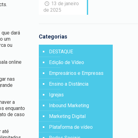
13 de janeiro
cts.
de 2025
.
que dará
Categorias
do um
rca ou
DESTAQUE
ala online
Edição de Vídeo
Empresários e Empresas
gar nas
Ensino a Distância
grande
Igrejas
haver a
Inbound Marketing
os enquanto
ato de caso
Marketing Digital
Plataforma de vídeo
 até
limitados.
Redes Sociais