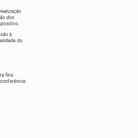
realização
ção dos
positivo.
exão à
ualidade do
a fins
oconferência