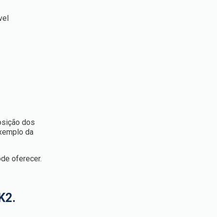
vel
posição dos
exemplo da
de oferecer.
 K2.