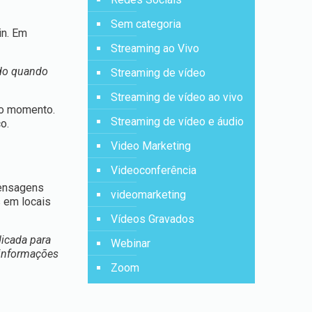
Sem categoria
in. Em
Streaming ao Vivo
ado quando
Streaming de vídeo
Streaming de vídeo ao vivo
ro momento.
Streaming de vídeo e áudio
co.
Video Marketing
Videoconferência
mensagens
videomarketing
s em locais
Vídeos Gravados
dicada para
Webinar
 informações
Zoom