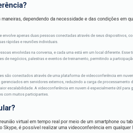
erência?
es maneiras, dependendo da necessidade e das condições em qu
ue envolve apenas duas pessoas conectadas através de seus dispositivos, c
as rápidas e reuniões individuais.
essoas envolvidas na conversa, e cada uma está em um local diferente. Esse t
 de negócios, palestras e eventos de treinamento, permitindo a participaçã
ntes são conectados através de uma plataforma de videoconferência em nuvem
 gerenciados em servidores externos, reduzindo a carga de processamento 
maior escalabilidade. A videoconferência em nuvem é especialmente útil para 
s com muitos participantes.
ular?
 reunião virtual em tempo real por meio de um smartphone ou tab
o Skype, é possível realizar uma videoconferência em qualquer 