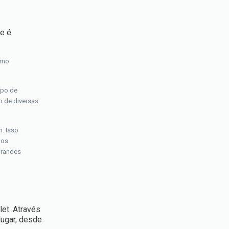
e é
omo
ipo de
o de diversas
. Isso
dos
grandes
let. Através
lugar, desde