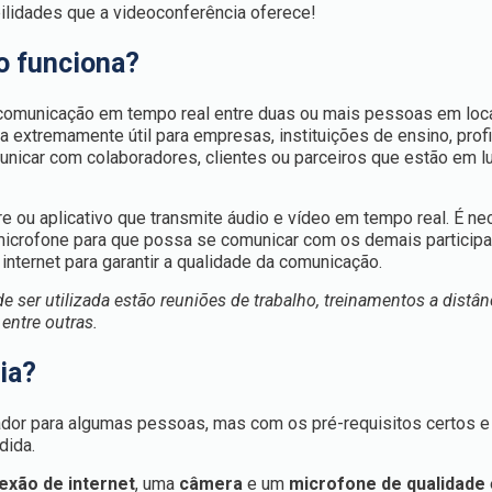
bilidades que a videoconferência oferece!
o funciona?
 comunicação em tempo real entre duas ou mais pessoas em loc
ta extremamente útil para empresas, instituições de ensino, prof
unicar com colaboradores, clientes ou parceiros que estão em l
e ou aplicativo que transmite áudio e vídeo em tempo real. É ne
microfone para que possa se comunicar com os demais particip
nternet para garantir a qualidade da comunicação.
 ser utilizada estão reuniões de trabalho, treinamentos a distân
 entre outras.
ia?
ador para algumas pessoas, mas com os pré-requisitos certos 
edida.
exão de internet
, uma
câmera
e um
microfone de qualidade