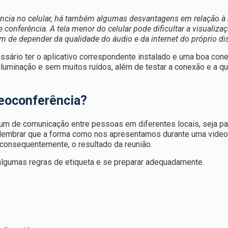
rência no celular, há também algumas desvantagens em relação à 
conferência. A tela menor do celular pode dificultar a visualiza
m de depender da qualidade do áudio e da internet do próprio dis
essário ter o aplicativo correspondente instalado e uma boa con
iluminação e sem muitos ruídos, além de testar a conexão e a q
eoconferência?
m de comunicação entre pessoas em diferentes locais, seja par
te lembrar que a forma como nos apresentamos durante uma vide
 consequentemente, o resultado da reunião.
 algumas regras de etiqueta e se preparar adequadamente.